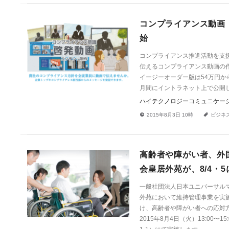
コンプライアンス動画
始
コンプライアンス推進活動を支
伝えるコンプライアンス動画の
イージーオーダー版は54万円
月間にイントラネット上で公開
ハイテクノロジーコミュニケー
!
a
2015年8月3日 10時
ビジネ
高齢者や障がい者、外国
会皇居外苑が、8/4・
一般社団法人日本ユニバーサル
外苑において維持管理事業を実
け、高齢者や障がい者への応対
2015年8月4日（火）13:00〜