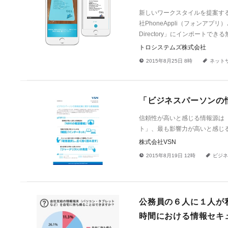
新しいワークスタイルを提案す
社PhoneAppli（フォンアプ
Directory」にインポートでき
トロシステムズ株式会社
!
a
2015年8月25日 8時
ネット
「ビジネスパーソンの
信頼性が高いと感じる情報源は
ト」、最も影響力が高いと感じ
株式会社VSN
!
a
2015年8月19日 12時
ビジネ
公務員の６人に１人が
時間における情報セキ