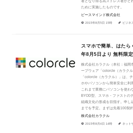
者となり得る高ストレス者がど
ために実施したものです。
ピースマインド株式会社
!
a
2015年8月5日 15時
ビジネ
スマホで簡単、はたらくみ
年8月5日より 無料限
株式会社カラクル（本社：福岡
ープウェア「colorcle（カ
「colorcle（カラクル）
ホやパソコンから簡単安全に利
これまで業務にパソコンを使わな
BYOD型、スマホ・ファスト
組織文化の形成を目指す。申し込みは公
までを予定。まずは先着100契
株式会社カラクル
!
a
2015年8月4日 14時
ネット