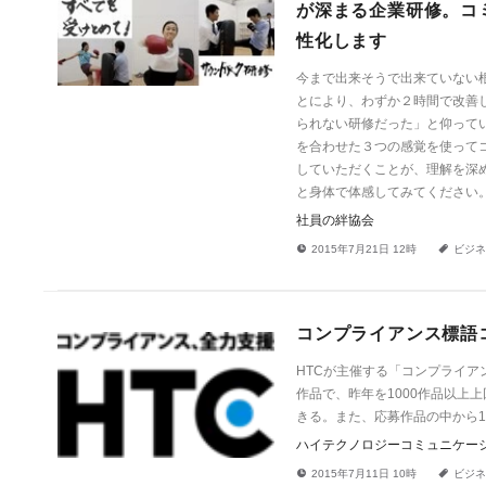
が深まる企業研修。コ
性化します
今まで出来そうで出来ていない
とにより、わずか２時間で改善
られない研修だった」と仰っていただい
を合わせた３つの感覚を使って
していただくことが、理解を深
と身体で体感してみてください
社員の絆協会
!
a
2015年7月21日 12時
ビジネ
コンプライアンス標語コ
HTCが主催する「コンプライアン
作品で、昨年を1000作品以上
きる。また、応募作品の中から1
ハイテクノロジーコミュニケー
!
a
2015年7月11日 10時
ビジネ