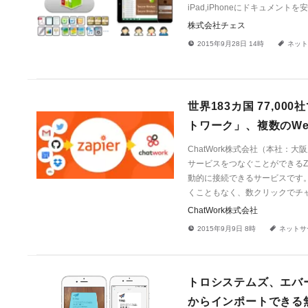
iPad,iPhoneにドキュメントを安全
株式会社チェス
!
a
2015年9月28日 14時
ネット
世界183カ国 77,
トワーク」、複数のWe
ChatWork株式会社（本社：
サービスをつなぐことができるZa
動的に接続できるサービスです。
くこともなく、数クリックでチ
ChatWork株式会社
!
a
2015年9月9日 8時
ネットサ
トロシステムズ、エバ
からインポートできる無料