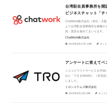
台湾駐在員事務所を開設
ビジネスチャット「チ
ChatWork株式会社（本社：大
より台湾駐在員事務所を稼働さ
知・普及を進めてまいります。
ChatWork株式会社
!
a
2015年8月17日 12時
ネット
アンケートに答えてベ
シスコクラウドサービスを手掛
れた「できるWebEx」（非売
しました。
トロシステムズ株式会社
!
a
2015年8月12日 0時
ネット