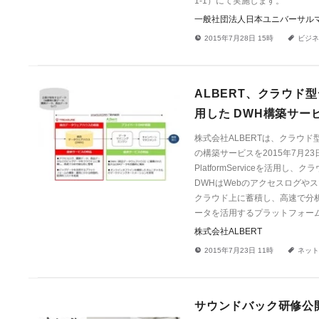
1-1）にて実施します。
一般社団法人日本ユニバーサル
!
a
2015年7月28日 15時
ビジネ
ALBERT、クラウド型デ
用した DWH構築サー
株式会社ALBERTは、クラウド型デー
の構築サービスを2015年7月23日
PlatformServiceを活用し、ク
DWHはWebのアクセスログや
クラウド上に蓄積し、高速で分
ータを活用するプラットフォー
株式会社ALBERT
!
a
2015年7月23日 11時
ネット
サウンドバック研修公