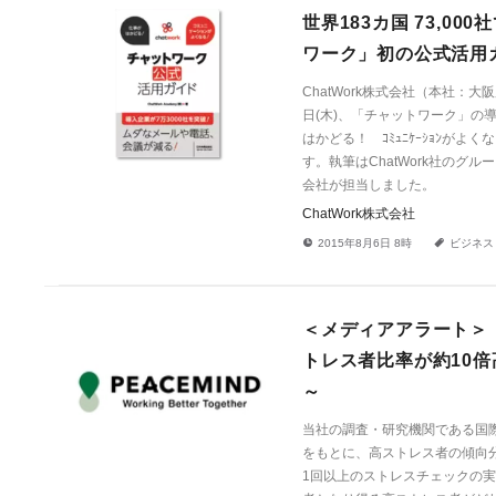
世界183カ国 73,
ワーク」初の公式活用
ChatWork株式会社（本社：大
日(木)、「チャットワーク」
はかどる！ ｺﾐｭﾆｹｰｼｮﾝ
す。執筆はChatWork社のグル
会社が担当しました。
ChatWork株式会社
!
a
2015年8月6日 8時
ビジネス
＜メディアアラート＞
トレス者比率が約10
～
当社の調査・研究機関である国
をもとに、高ストレス者の傾向
1回以上のストレスチェックの