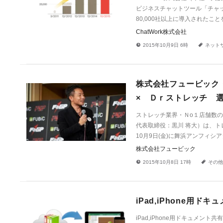
ビジネスチャットツール「チャ
80,000社以上に導入されたこ
ChatWork株式会社
!
a
2015年10月9日 6時
ネット
株式会社フュービック・
× Ｄｒストレッチ 
ストレッチ業界・Ｎo１店舗数の
代表取締役：黒川 将大）は、トレー
10月9日(金)に舞浜アンフィシ
株式会社フュービック
!
a
2015年10月8日 17時
その他
iPad,iPhone用ド
iPad,iPhone用ドキュメント共有ソ