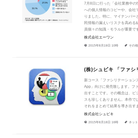
7月8日に行った「会社業務中
への個人情報のコピーや、会社
りました。特に、マイナンバー
民情報の漏えいリスクを高める
員個々の知識・モラルが重要で
株式会社エーワン
!
a
2015年8月19日 10時
その他
(株)シュビキ 「ファ
新コース「ファシリテーションス
App」向けに発売致します。
出すことです。その概念は、ビ
スも珍しくありません。本作で
それをまとめて結果を導き出す
株式会社シュビキ
!
a
2015年8月18日 16時
ネット