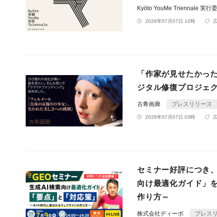
Kyōto YouMe Triennale 実
2026年07月07日 12時
「作家が見せたかっ
ジタル修復プロジェ
古希画廊
プレスリリース
2026年07月07日 03時
セミナー好評につき、追
向け最適化ガイド」を
作り方～
株式会社ディーボ
プレス