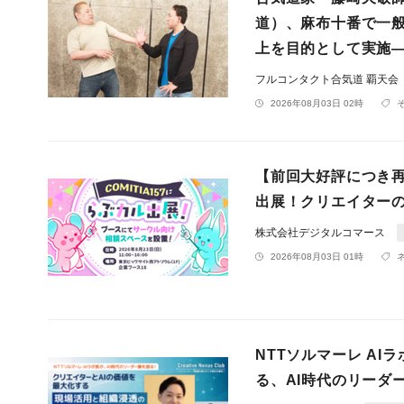
道）、麻布十番で一
上を目的として実施
フルコンタクト合気道 覇天会
2026年08月03日 02時
【前回大好評につき再登
出展！クリエイター
株式会社デジタルコマース
2026年08月03日 01時
NTTソルマーレ A
る、AI時代のリーダ