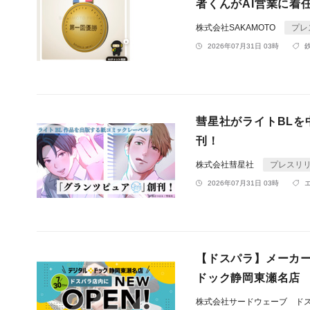
者くんがAI営業に着
株式会社SAKAMOTO
プレ
2026年07月31日 03時
彗星社がライトBL
刊！
株式会社彗星社
プレスリ
2026年07月31日 03時
【ドスパラ】メーカ
ドック静岡東瀬名店 
株式会社サードウェーブ ド