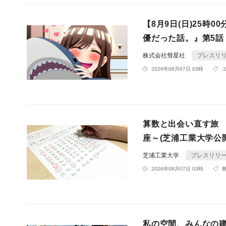
【8月9日(日)25時
優だった話。』第5
株式会社彗星社
プレスリ
2026年08月07日 03時
算数と出会い直す旅
座～(芝浦工業大学公
芝浦工業大学
プレスリリ
2026年08月07日 03時
私の空間、みんなの