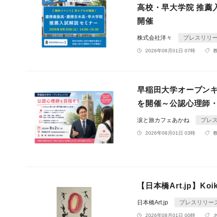
高校・早大学院 推薦
開催
株式会社洋々
プレスリリ
2026年08月01日 07時
早稲田大学オープン
を開催～公認心理師
涙と旅カフェあかね
プレ
2026年08月01日 03時
【日本橋Art.jp】K
日本橋Art.jp
プレスリリー
2026年08月01日 00時