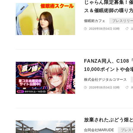
じゃらん限定募集！
ス＆催眠術師の喋り方
催眠術カフェ
プレスリリ
2026年08月04日 03時
FANZA同人、C1
10,000ポイント
株式会社デジタルコマース
2026年08月04日 03時
放棄されたぶどう畑
合同会社MARUDE
プレス