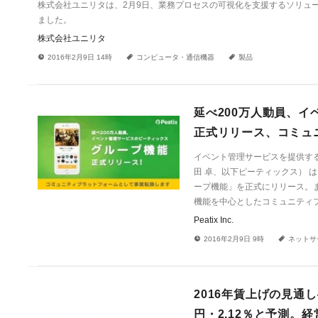
株式会社ユニリタは、2月9日、業務プロセスの可視化を支援するソリュー
ました。
株式会社ユニリタ
!
a
a
2016年2月9日 14時
コンピュータ・通信機器
製品
延べ200万人動員、
正式リリース、コミュ
イベント管理サービスを提供するPe
田 卓、以下ピーティックス） 
ープ機能」を正式にリリース。
機能を中心としたコミュニティ
Peatix Inc.
!
a
2016年2月9日 9時
ネットサ
2016年賃上げの見通
円・2.12％と予測。