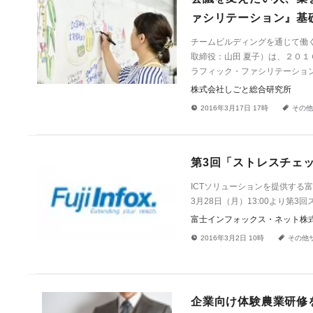
ァシリテーション』基
チームビルディングを通じて働
取締役：山田 夏子）は、２０
ラフィック・ファシリテーショ
株式会社しごと総合研究所
!
a
2016年3月17日 17時
その他
第3回「ストレスチェ
ICTソリューションを提供す
3月28日（月）13:00より第
富士インフォックス・ネット株
!
a
2016年3月2日 10時
その他
企業向け体験農業研修