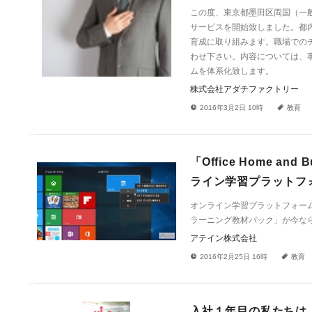
この度、東京都墨田区両国（一
サービスを開始致しました。都
育成に取り組みます。職場での
わせ下さい。内容については、
ムを体系化致します。
株式会社アダチファクトリー
!
a
2016年3月2日 10時
教育
「Office Home a
ライン学習プラットフォ
オンライン学習プラットフォームUdem
ラーニング教材パック」が今なら
アテイン株式会社
!
a
2016年2月25日 16時
教育
入社１年目の私たちは