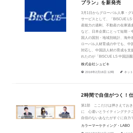
プラン」を新発売
3月1日からグローバル人事・グ
サービスとして、「BISCUE 
産能力の過剰、不動産の在庫過
など、日本企業にとって短期・
国人の国別・地域別統計、海外
ローバル人材育成の中でも、中
対応し、中国語人材の育成を支
れたのが「BISCUE LS 中国
株式会社シュビキ
!
a
2016年2月16日 12時
ネット
2時間で自信がつく！
第1部 ここだけは押さえてお
に 心遣いとライティングテク
自信のないあなたがすぐに自力
カラーマーケティング・LABO