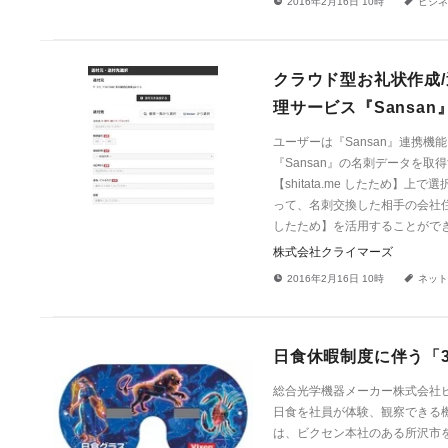
!
a
2016年2月16日 10時
ビジネ
クラウド型お礼状作成/送
理サービス『Sansa
ユーザーは『Sansan』連携機能
『Sansan』の名刺データを取
【shitata.me したため
って、名刺交換した相手の会社住所
したため】を活用することがで
株式会社クライマーズ
!
a
2016年2月16日 10時
ネット
日食休暇制度に伴う「
総合光学機器メーカー株式会社
日食を社員が体験、観察できる
は、ビクセン本社のある所沢市