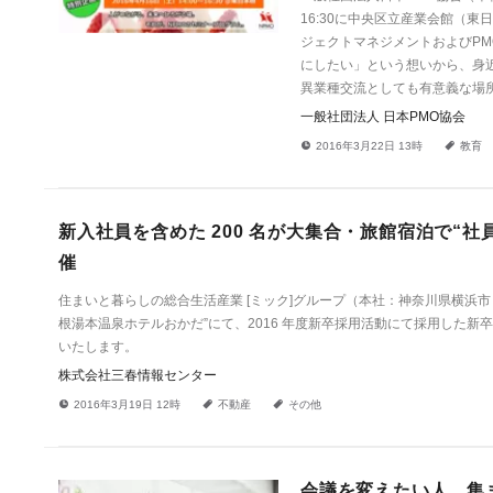
16:30に中央区立産業会館（東
ジェクトマネジメントおよびPM
にしたい」という想いから、身
異業種交流としても有意義な場
一般社団法人 日本PMO協会
!
a
2016年3月22日 13時
教育
新入社員を含めた 200 名が大集合・旅館宿泊で“
催
住まいと暮らしの総合生活産業 [ミック]グループ（本社：神奈川県横浜市 代表
根湯本温泉ホテルおかだ”にて、2016 年度新卒採用活動にて採用した新卒正社
いたします。
株式会社三春情報センター
!
a
a
2016年3月19日 12時
不動産
その他
会議を変えたい人、集