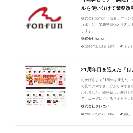
ルを使い分けて業務改
株式会社fonfun （読み：フ
（水）に、業務効率化と社内コ
します。
株式会社fonfun
!
a
2016年2月18日 12時
ネット
21周年目を迎えた「は
おかげさまで21周年を迎えた、
の見つけやすさ、分かりやすさ
ルしました。随時新しい商品も
て、ニーズに応えるサイトを目
株式会社グレエイト
!
a
2016年2月17日 13時
商社・