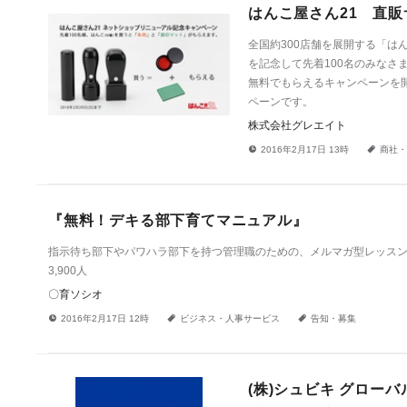
はんこ屋さん21 直
全国約300店舗を展開する「は
を記念して先着100名のみな
無料でもらえるキャンペーンを
ペーンです。
株式会社グレエイト
!
a
2016年2月17日 13時
商社・
『無料！デキる部下育てマニュアル』
指示待ち部下やパワハラ部下を持つ管理職のための、メルマガ型レッスン受講
3,900人
〇育ソシオ
!
a
a
2016年2月17日 12時
ビジネス・人事サービス
告知・募集
(株)シュビキ グローバ