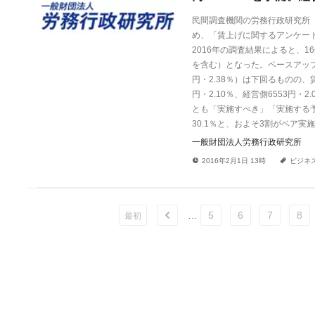
民間調査機関の労務行政研究所（
め、「賃上げに関するアンケー
2016年の調査結果によると、1
を含む）となった。ベースアップ
円・2.38％）は下回るものの
円・2.10％、経営側6553円
とも「実施すべき」「実施する
30.1％と、およそ3割がベア実
一般財団法人労務行政研究所
!
a
2016年2月1日 13時
ビジネ
…
5
6
7
8
ù
最初