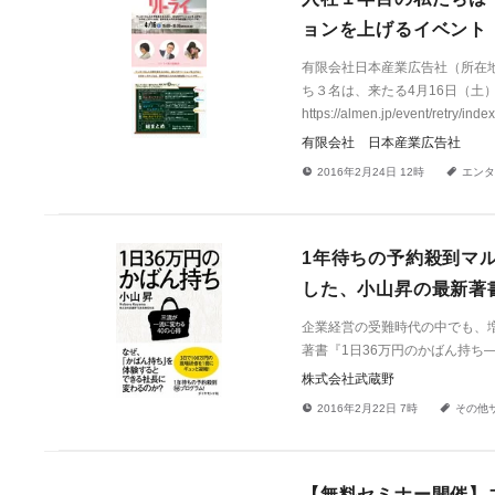
ョンを上げるイベント
有限会社日本産業広告社（所在地
ち３名は、来たる4月16日（
https://almen.jp/even
有限会社 日本産業広告社
!
a
2016年2月24日 12時
エンタ
1年待ちの予約殺到マ
した、小山昇の最新著書
企業経営の受難時代の中でも、
著書『1日36万円のかばん持ち
株式会社武蔵野
!
a
2016年2月22日 7時
その他
【無料セミナー開催】