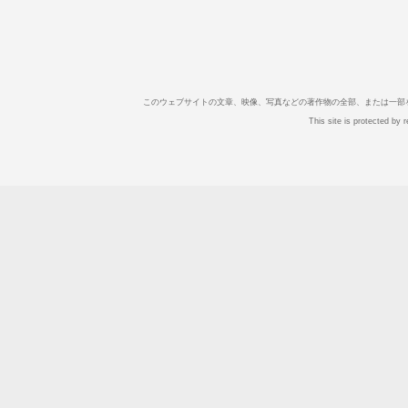
このウェブサイトの文章、映像、写真などの著作物の全部、または一部
This site is protected b