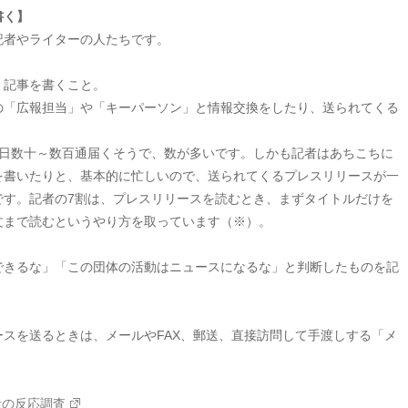
書く】
記者やライターの人たちです。
、記事を書くこと。
の「広報担当」や「キーパーソン」と情報交換をしたり、送られてくる
1日数十～数百通届くそうで、数が多いです。しかも記者はあちこちに
を書いたりと、基本的に忙しいので、送られてくるプレスリリースが一
です。記者の7割は、プレスリリースを読むとき、まずタイトルだけを
文まで読むというやり方を取っています（※）。
できるな」「この団体の活動はニュースになるな」と判断したものを記
スを送るときは、メールやFAX、郵送、直接訪問して手渡しする「メ
者の反応調査