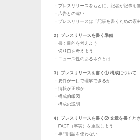
・
プレスリリースをもとに、記者が記事を
・
広告との違い
・
プレスリリースは「記事を書くための素
2）プレスリリースを書く準備
・
書く目的を考えよう
・
切り口を考えよう
・
ニュース性のあるネタとは
3）プレスリリースを書く① 構成について
・
要件が一目で理解できるか
・
情報が正確か
・
構成俯瞰図
・
構成の説明
4）プレスリリースを書く② 文章を書くと
・
FACT（事実）を重視しよう
・
専門用語を使わない