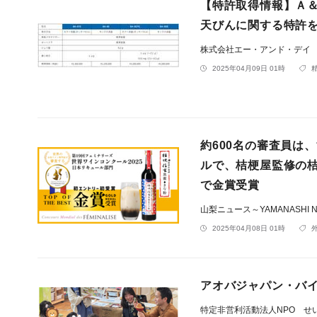
【特許取得情報】Ａ＆
天びんに関する特許
株式会社エー・アンド・デイ
2025年04月09日 01時
約600名の審査員は
ルで、桔梗屋監修の
で金賞受賞
山梨ニュース～YAMANASHI 
2025年04月08日 01時
アオバジャパン・バ
特定非営利活動法人NPO せ