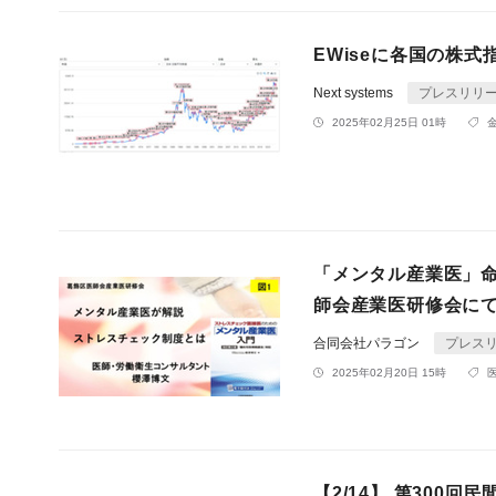
EWiseに各国の株
Next systems
プレスリリ
2025年02月25日 01時
「メンタル産業医」命
師会産業医研修会に
合同会社パラゴン
プレス
2025年02月20日 15時
【2/14】 第300