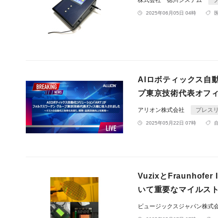
株式会社 徳川システム
2025年06月05日 04時
AIロボティックス自
プ東京技術代表オフ
アリオン株式会社
プレス
2025年05月22日 07時
VuzixとFraunho
いて重要なマイルス
ビュージックスジャパン株式