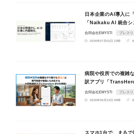
日本企業のAI導入に
「Naikaku AI 統
合同会社EMYSTI
プレスリ
2026年07月02日 23時
病院や役所での複雑な
訳アプリ「TransHe
合同会社EMYSTI
プレスリ
2026年06月23日 00時
スマホ1台で、まるで