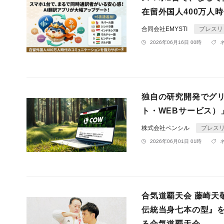
在留外国人400万人
合同会社EMYSTI
プレスリ
2026年06月16日 00時
独自の研究開発でグリ
ト・WEBサービス）
株式会社ペンシル
プレス
2026年06月01日 01時
合気道覇天会 藤崎天
伝統当身七本の型』を
る合気道覇天会