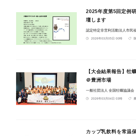
2025年度第5回定
壇します
認定特定非営利活動法人市民
2026年03月05日 00時
【大会結果報告】牡蠣
＠豊洲市場
一般社団法人 全国牡蠣協議会
2026年03月04日 03時
カップ乳飲料を常温