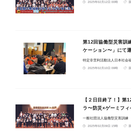
2025年02月12日 00時
第12回協働型災害訓
ケーション〜」にて
特定非営利活動法人日本社会
2025年02月10日 09時
【２日目終了！】第1
ラ〜防災×ゲーミフィ
一般社団法人協働型災害訓練
2025年02月09日 15時