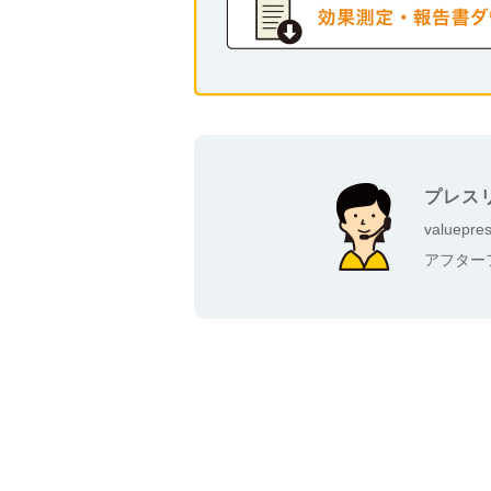
プレス
valu
アフター