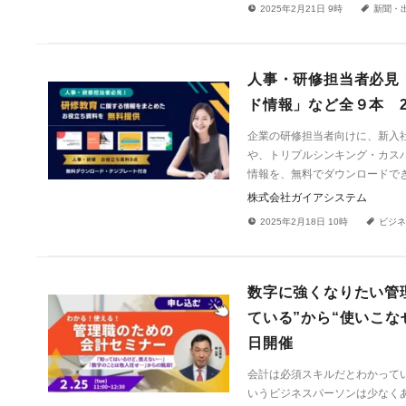
!
a
2025年2月21日 9時
新聞・
人事・研修担当者必見
ド情報」など全９本 2
企業の研修担当者向けに、新入
や、トリプルシンキング・カス
情報を、無料でダウンロードで
株式会社ガイアシステム
!
a
2025年2月18日 10時
ビジネ
数字に強くなりたい管
ている”から“使いこな
日開催
会計は必須スキルだとわかって
いうビジネスパーソンは少なく