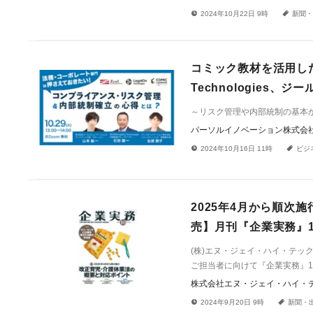
!
a
2024年10月22日 9時
新聞・
コミック教材を活用した
Technologie
～リスク管理や内部統制の基本
パーソルイノベーション株式会
!
a
2024年10月16日 11時
ビジ
2025年4月から順次
売】月刊『企業実務』
(株)エヌ・ジェイ・ハイ・テ
ご担当者に向けて『企業実務』10
株式会社エヌ・ジェイ・ハイ・
!
a
2024年9月20日 9時
新聞・