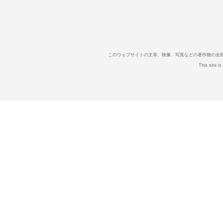
このウェブサイトの文章、映像、写真などの著作物の全
This site i