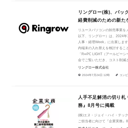
リングロー(株)、バッ
経費削減のための新た
リユースパソコンの卸売事業を
以下、リングロー）は、2024
人事・経理Week」に出展します
内端末の入れ替えを検討するこ
「R∞PC LIGHT（アール
会でご覧いただき、コスト削減
リングロー株式会社
!
a
2024年7月24日 12時
コンピ
人手不足解消の切り札 
務』8月号に掲載
(株)エヌ・ジェイ・ハイ・テ
ご担当者に向けて『企業実務』8