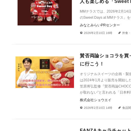
人も楽しめる「Sweet 
MMテラスでは、2026年2月
のSweet Days at MMテラ
みなとみらいPRセンター
!
a
2026年2月10日 16時
外食・
賛否両論ショコラを買
に行こう！
オリジナルスイーツの企画・製
は2024年1月より販売を開始
笠原将弘監修『賛否両論CHOC
が取れない”と言われる「日本料
株式会社ショウエイ
!
a
2026年2月10日 14時
食品関
FANZAキャラチャッ