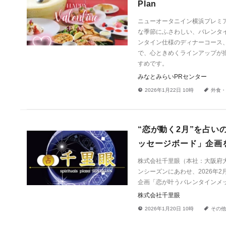
Plan
ニューオータニイン横浜プレミア
な季節にふさわしい、バレンタ
ンタイン仕様のディナーコース
で、心ときめくラインアップが
すめです。
みなとみらいPRセンター
!
a
2026年1月22日 10時
外食・
“恋が動く2月”を占
ッセージボード」企画
株式会社千里眼（本社：大阪府
ンシーズンにあわせ、2026年
企画「恋が叶うバレンタインメ
株式会社千里眼
!
a
2026年1月20日 10時
その他