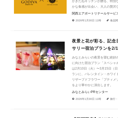
かきたねキッチンが贈る、特別
かな食感が出会い、大人の贅沢
関西エアポートリテールサービ
!
a
2026年1月30日 11時
食品関
夜景と花が彩る、記念
サリー宿泊プランを2/10(
みなとみらいの夜景を望む絶好
に向けた宿泊プラン「スペシャ
は2月10日（火）〜3月15日
ランに、バレンタイン・ホワイ
リザーブドフラワー「プティメ
をより華やかに演出します。
みなとみらいPRセンター
!
a
2026年1月30日 11時
旅行・