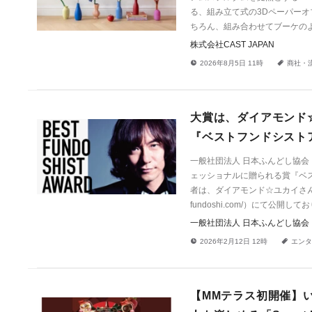
る、組み立て式の3Dペーパー
ちろん、組み合わせてブーケの
株式会社CAST JAPAN
!
a
2026年8月5日 11時
商社・
大賞は、ダイアモンド
『ベストフンドシストア
一般社団法人 日本ふんどし協会
ェッショナルに贈られる賞『ベス
者は、ダイアモンド☆ユカイさん。本
fundoshi.com/）にて公開し
一般社団法人 日本ふんどし協会
!
a
2026年2月12日 12時
エンタ
【MMテラス初開催】い