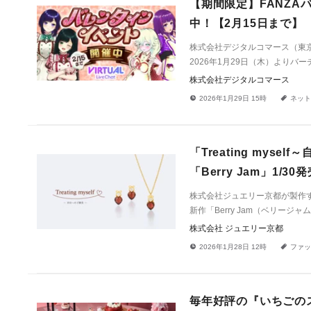
【期間限定】FANZ
中！【2月15日まで】
株式会社デジタルコマース（東京
2026年1月29日（木）より
株式会社デジタルコマース
!
a
2026年1月29日 15時
ネット
「Treating my
「Berry Jam」1/30
株式会社ジュエリー京都が製作
新作「Berry Jam（ベリージ
株式会社 ジュエリー京都
!
a
2026年1月28日 12時
ファッ
毎年好評の『いちごのスイ