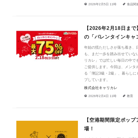
!
a
2026年2月5日 11時
食品関
【2026年2月18日
の「バレンタインキャ
年始の慌ただしさが落ち着き、
も、まだ一歩を踏み出せていな
リカレ」では忙しい毎日の中で
ご提供します。今回は、メンタ
る「簿記3級・2級」、暮らしに
プしています。
株式会社キャリカレ
!
a
2026年2月4日 11時
教育
【空港期間限定ポップ
場！