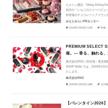
ヒルトン横浜「Allday Dini
好評の『いちごのスイーツビュ
初登場のチョコレートファウン
みなとみらいPRセンター
!
a
2026年1月28日 11時
外食・
PREMIUM SELECT
催。― 香る、触れる、
株式会社RNS（所在地：東京都新宿
SHOP Waltz では、2026
たします。
株式会社RNS
!
a
2026年1月23日 18時
その他
【バレンタイン2026】大切