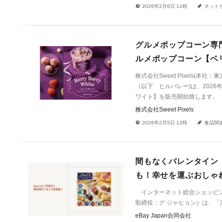
!
a
2026年2月6日 11時
ネット
グルメポップコーン専門店
ルメポップコーン【ベ
株式会社Sweet Pixels(本
（以下 ヒルバレー)は、2026
ワイト】を販売開始致します。
株式会社Sweet Pixels
!
a
2026年2月5日 12時
食品関
間もなくバレンタイン
も！幸せを運ぶおしゃ
インターネット総合ショッピングモ
取締役：グ ジャヒョン）は、「
eBay Japan合同会社