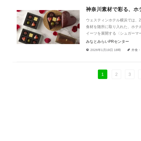
神奈川素材で彩る、ホ
ウェスティンホテル横浜では、2
食材を随所に取り入れた、ホテ
イーツを展開する〈シュガーマ
みなとみらいPRセンター
!
a
2026年1月19日 18時
外食・
1
2
3