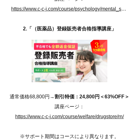
https://www.c-c-j.com/course/psychology/mental_syn/rn/
2.「（医薬品）登録販売者合格指導講座」
通常価格68,800円→
割引特価：24,800円＜63%OFF＞
講座ページ：
https://www.c-c-j.com/course/welfare/drugstore/rn/
※サポート期間はコースにより異なります。