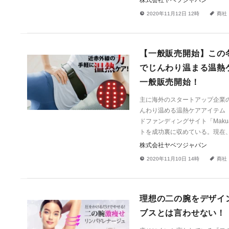
株式会社ヤベツジャパン
!
a
2020年11月12日 12時
商社
【一般販売開始】この
でじんわり温まる温熱
一般販売開始！
主に海外のスタートアップ企業
んわり温める温熱ケアアイテム「
ドファンディングサイト「Makua
トを成功裏に収めている。現在
株式会社ヤベツジャパン
!
a
2020年11月10日 14時
商社
理想の二の腕をデザイ
ブスとは言わせない！