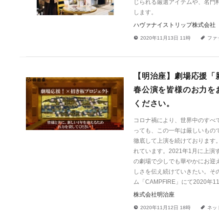
じられる厳選アイテムや、名門
します。
ハヴァナイストリップ株式会社
!
a
2020年11月13日 11時
ファ
【明治座】劇場応援「
春公演を皆様のお力を
ください。
コロナ禍により、世界中のすべて
っても、この一年は厳しいもの
徹底して上演を続けております
れています。2021年1月に上
の劇場で少しでも華やかにお迎
しさを伝え続けていきたい。そ
ム「CAMPFIRE」にて202
株式会社明治座
!
a
2020年11月12日 18時
ネッ