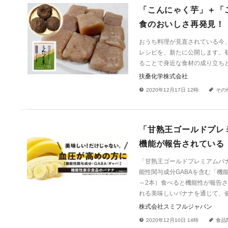
「こんにゃく芋」＋「
食のおいしさ再発見！
おうち料理が見直されている今
レシピを、新たに公開します。
ることで身近な食材の成り立ち
扶桑化学株式会社
!
a
2020年12月17日 12時
その
「甘熟王ゴールドプレ
機能が報告されている
「甘熟王ゴールドプレミアムバ
能性関与成分GABAを含む「機
～2本）食べると機能性が報告
れる美味しいバナナを通じて、
株式会社スミフルジャパン
!
a
2020年12月10日 14時
食品