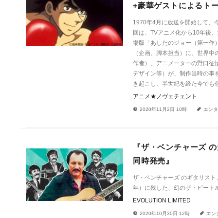
+豪華ゲストによるト
1970年4月に放送を開始して
回は、TVアニメ化から10年後
場版「あしたのジョー（第一作
（企画、脚本担当）に、世界中
作者）、アニメーターの野口征恒
デザイン等）が、制作当時の事
き起こし、半世紀を経た今でも
アニメ★ノヴェチェント
!
a
2020年11月2日 10時
エンタ
『ザ・ベンチャーズ 
同時発売』
ザ・ベンチャーズ のギタリスト、
年）に残した、幻のザ・ビート
EVOLUTION LIMITED
!
a
2020年10月30日 12時
エン