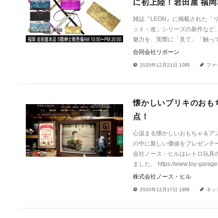
に初上陸！岩田屋 福岡
雑誌『LEON』に掲載された
ット・改」シリーズの新作など
魅力を、実際に「見て」「触っ
合同会社リボーン
!
a
2020年12月21日 10時
ファ
懐かしいブリキのおもち
点！
心温まる懐かしいおもちゃ＆アン
の中に新しい価値をプレゼンテ
会社ノース・ヒルはレトロ玩具の
ました。 https://www.toy-garage.
株式会社ノース・ヒル
!
a
2020年12月17日 18時
ネッ