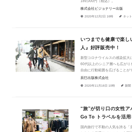
189,000円（税込）。
株式会社ビジョナリー出版
!
a
2020年12月2日 16時
ネット
いつまでも健康で楽し
人』好評販売中！
新型コロナウイルスの感染拡大
60代以上のシニア層へも広が
自由に行動範囲を広げることが
辰巳出版株式会社
!
a
2020年11月16日 10時
新聞
“旅”が切り口の女性ア
Go To トラベルを
国内旅行で不動の人気を誇る「