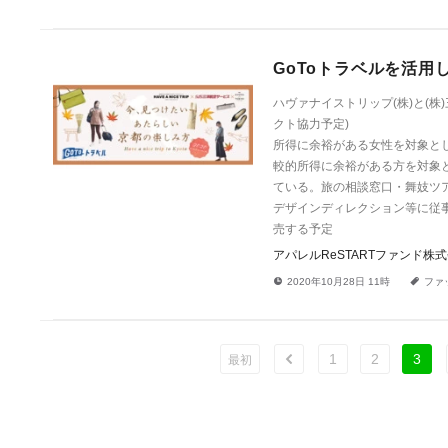
GoToトラベルを活用
ハヴァナイストリップ(株)と(株
クト協力予定) 
所得に余裕がある女性を対象と
較的所得に余裕がある方を対象
ている。旅の相談窓口・舞妓ツア
デザインディレクション等に従
売する予定
アパレルReSTARTファンド株
!
a
2020年10月28日 11時
ファ
1
2
3
ù
最初