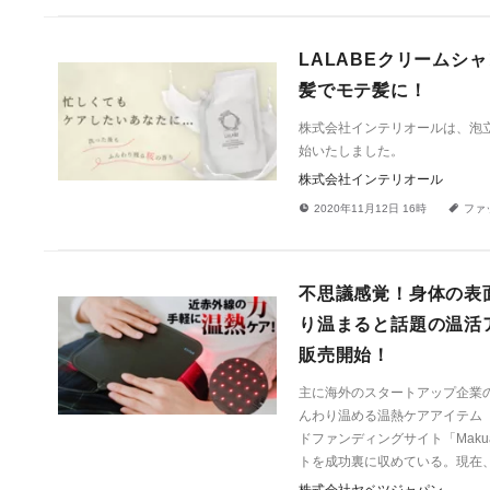
LALABEクリーム
髪でモテ髪に！
株式会社インテリオールは、泡
始いたしました。
株式会社インテリオール
!
a
2020年11月12日 16時
ファ
不思議感覚！身体の表
り温まると話題の温活
販売開始！
主に海外のスタートアップ企業
んわり温める温熱ケアアイテム「
ドファンディングサイト「Makua
トを成功裏に収めている。現在