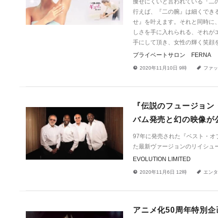
痩せにくいと言われている『二
行えば、『二の腕』は細くでき
せ』を叶えます。それと同時に
しさを手に入れられる、それが
手にして頂き、女性の輝く笑顔
プライベートサロン FERNA
!
a
2020年11月10日 9時
ファッ
『伝説のフュージョン
バム発売と幻の映像が
97年に発売された『ベスト・
た最新ヴァージョンのリイシュー
EVOLUTION LIMITED
!
a
2020年11月6日 12時
エンタ
アニメ化50周年特別