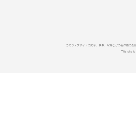
このウェブサイトの文章、映像、写真などの著作物の全
This site i