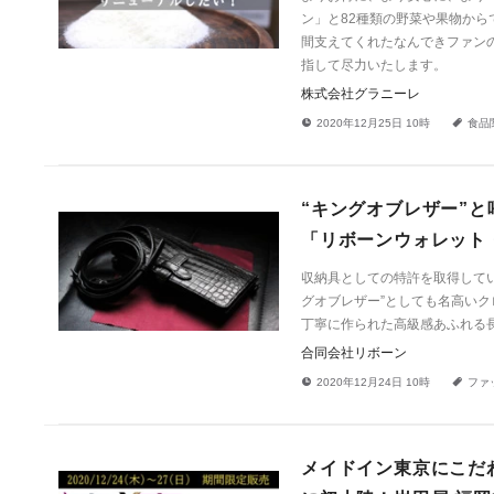
ン」と82種類の野菜や果物か
間支えてくれたなんできファン
指して尽力いたします。
株式会社グラニーレ
!
a
2020年12月25日 10時
食品
“キングオブレザー”
「リボーンウォレット
収納具としての特許を取得してい
グオブレザー”としても名高い
丁寧に作られた高級感あふれる
合同会社リボーン
!
a
2020年12月24日 10時
ファ
メイドイン東京にこだ