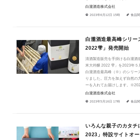
白瀧酒造株式会社
!
a
2023年6月12日 15時
食品関
白瀧酒造最高峰シリーズ
2022雫」発売開始
清酒製造販売を手掛ける白瀧酒造
米大吟醸 2022 雫」を2023
白瀧酒造最高峰（※）のシリーズ
りました。圧力を加えず自然の
ーを入れてお届けします。※20
白瀧酒造株式会社
!
a
2023年5月16日 17時
食品関
いろんな親子のカタチ
2023」特設サイトオ