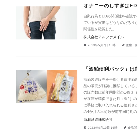
オナニーのしすぎはE
自慰行為とEDの関係性を確認
ているが実際はどうなのだろう
関係性を確認した。
株式会社アルファメイル
!
a
2023年5月7日 10時
医療・
「酒粕便利パック」は前
清酒製造販売を手掛ける白瀧酒造
品の販売が好調に推移しているこ
の販売数は前年同期間の149％
が在庫が確保できた月（※2）の
に手軽に取り入れられる便利さが
の4か月の出荷数が前年同時期の1
白瀧酒造株式会社
!
a
2023年4月10日 16時
食品関