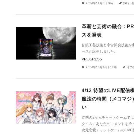
!
a
2024年11月6日 9時
旅行・
革新と芸術の融合：PR
スを発表
伝統工芸技術と宇宙開発技術が
ースが誕生しました。
PROGRESS
!
a
2024年10月16日 14時
その
4/12 待望のLIV
魔法の時間（メコマジ
い
従来の2次元チャットゲームでは
タイムにあなたのコメントを拾っ
次元恋愛チャットゲームのLIV