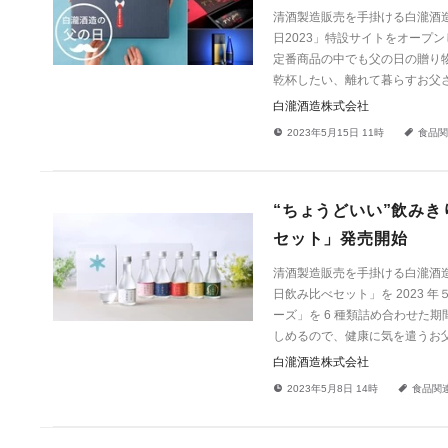
清酒製造販売を手掛ける白瀧酒造
日2023」特設サイトをオープ
定番商品の中でも父の日の贈り
乾杯したい、離れて暮らすお父
白瀧酒造株式会社
!
a
2023年5月15日 11時
食品関
“ちょうどいい”飲みき
セット」発売開始
清酒製造販売を手掛ける白瀧酒造
日飲み比べセット」を 2023 
ーズ」を 6 種類詰め合わせた
しめるので、健康に気を遣うお父
白瀧酒造株式会社
!
a
2023年5月8日 14時
食品関