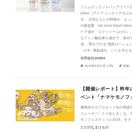
フェムテックジャパンアワード202
lotion（アイブ インナー
ず。 大切な人との時間が、もっ
の新提案「aib inner Ada
ケア成分「エクソソーム(※1）
もアミノ酸由来の成分で、体内
湿。“男をアゲる”潤滑ローショ
（※4）整肌成分、ハリを与える
合同会社anytee
!
a
2025年6月27日 17時
医療・
【開催レポート】昨年
ベント「ナマケモノフェ
書籍化やカプセルトイ化の実績を
トレーター：とりあたま）は、2
モノフェスティバル2024」を
ただのなまけもの