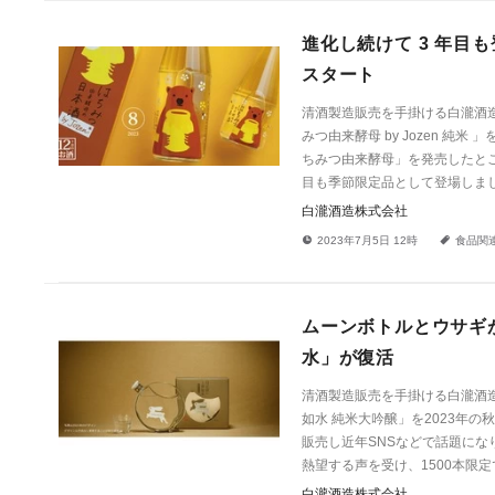
進化し続けて 3 年
スタート
清酒製造販売を手掛ける白瀧酒造
みつ由来酵母 by Jozen 純米 
ちみつ由来酵母」を発売したと
目も季節限定品として登場しま
白瀧酒造株式会社
!
a
2023年7月5日 12時
食品関
ムーンボトルとウサギ
水」が復活
清酒製造販売を手掛ける白瀧酒造
如水 純米大吟醸」を2023年
販売し近年SNSなどで話題にな
熱望する声を受け、1500本限
白瀧酒造株式会社