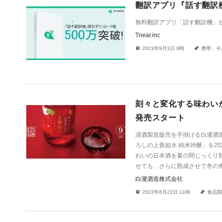
翻訳アプリ『話す翻訳
無料翻訳アプリ「話す翻訳機」が
Tnear.inc
!
a
2023年9月1日 9時
携帯、モ
刻々と変化する味わい
発売スタート
清酒製造販売を手掛ける白瀧酒造
ろしの上善如水 純米吟醸」を2
わいの日本酒を夏の間じっくり
せても、さらに熟成させて冬の
白瀧酒造株式会社
!
a
2023年8月22日 11時
食品関