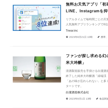
無料お天気アプリ「初画面
LINE、Instagr
リアルタイムで毎時間ごとの天気を
人気無料アプリランキングで8
Tnear.inc
!
a
2023年8月21日 10時
携帯、
ファンが探し求める幻の
米大吟醸」
清酒製造販売を手掛ける白瀧酒造
終了した純米大吟醸酒「緑端渓（
「あの味が忘れられない」と多くの
タートです。
白瀧酒造株式会社
!
a
2023年8月1日 13時
食品関