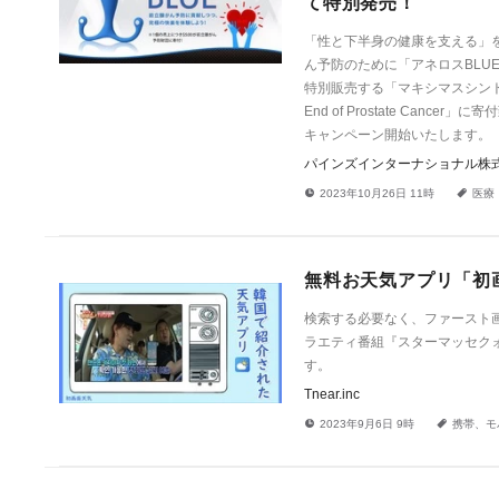
て特別発売！
「性と下半身の健康を支える」
ん予防のために「アネロスBLU
特別販売する「マキシマスシントライ
End of Prostate Ca
キャンペーン開始いたします。
パインズインターナショナル株
!
a
2023年10月26日 11時
医療
無料お天気アプリ「初
検索する必要なく、ファースト
ラエティ番組『スターマッセクォ
す。
Tnear.inc
!
a
2023年9月6日 9時
携帯、モ