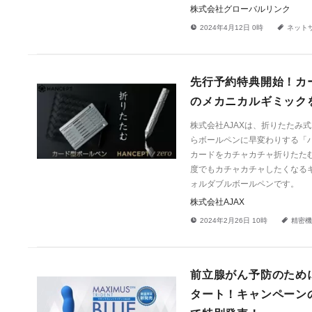
株式会社グローバルリンク
!
a
2024年4月12日 0時
ネット
先行予約特典開始！カ
のメカニカルギミック
株式会社AJAXは、折りたたみ
らボールペンに早変わりする「ハ
カードをカチャカチャ折りたた
度でもカチャカチャしたくなる
ォルダブルボールペンです。
株式会社AJAX
!
a
2024年2月26日 10時
精密機
前立腺がん予防のため
タート！キャンペーン