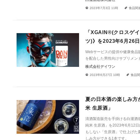
!
a
2023年7月3日 11時
食品関
「XGAIN®(クロスゲ
ツ)》を2023年6月2
Webサービスの提供や健康食品販
を配合した男性向けサプリメント《D
株式会社デイワン
!
a
2023年6月27日 10時
食品関
夏の日本酒の楽しみ方
米 生原酒」
清酒製造販売を手掛ける白瀧酒造
純米 生原酒」を2023年6月1
もしない「生原酒」で仕上げた
しみ方ができる1本です。