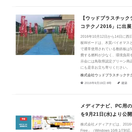
【ウッドプラスチック
コテクノ2016」に出
2016年10月12日から14日
板Wボードは、木質バイオマス
で通常使用されている敷鉄板は5
費する燃料が少なく、環境負荷
示会には鳥取県認定グリーン商
にも是非お立ち寄りください。
株式会社ウッドプラスチックテ
!
a
2016年9月19日 8時
建築
メディアナビ、PC用の
を9月21日(水)より公
株式会社メディアナビは、201
Free」（Windows 10/8