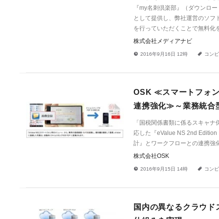
『my名刺倶楽部』（ダウンロー
として提供し、弊社運営のソフ
を行っていただくことで無料化
株式会社メディアナビ
!
a
2016年9月16日 12時
コンピ
OSK ≪スマートフ
連携強化≫～業務統合型グ
「国税関係書類に係るスキャナ
応した『eValue NS 2nd Edit
計』とワークフローとの連携強
株式会社OSK
!
a
2016年9月15日 14時
コンピ
国内の異なるクラウド