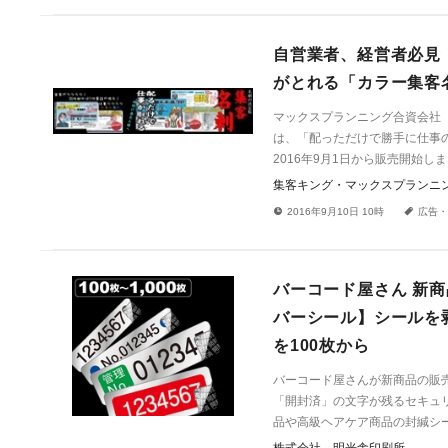
自営業者、経営者必見
がとれる「カラー集客
マックスプランニング合資会社
は、「配っただけで勝手に仕事の
2016年9月1日から販売開始し
集客キング・マックスプランニ
!
a
2016年9月10日 10時
広告・
バーコード屋さん 新
バーシール】シールを
を100枚から
バーコード屋さんが新商品の販
「開封済」の文字が残るセキュ
品や高級ヘアケア商品の封緘シ