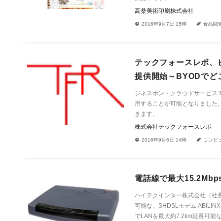
高桑美術印刷株式会社
!
a
2016年9月7日 15時
食品関
テックフォースレボ、
提供開始～BYODで
ジネスホン・クラウドサービス”C
用することが可能となりました
きます。
株式会社テックフォースレボ
!
a
2016年9月6日 14時
コンピ
電話線で最大15.2Mb
ハイテクインター株式会社（社長
可能な、SHDSLモデム ABiLIN
でLANを最大約7.2km延長可能