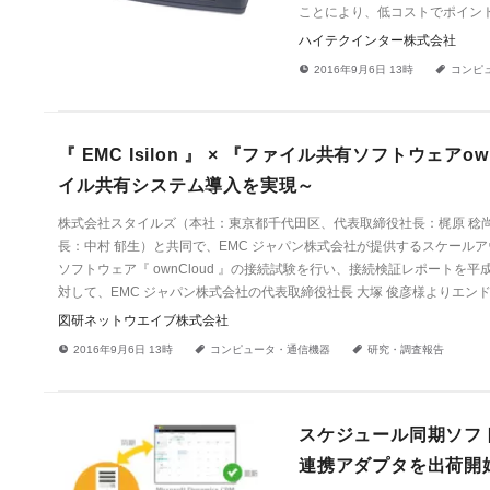
ことにより、低コストでポイン
ハイテクインター株式会社
!
a
2016年9月6日 13時
コンピ
『 EMC Isilon 』 × 『ファイル共有ソフトウェ
イル共有システム導入を実現～
株式会社スタイルズ（本社：東京都千代田区、代表取締役社長：梶原 稔
長：中村 郁生）と共同で、EMC ジャパン株式会社が提供するスケールアウト
ソフトウェア『 ownCloud 』の接続試験を行い、接続検証レポートを平成28
対して、EMC ジャパン株式会社の代表取締役社長 大塚 俊彦様よりエ
図研ネットウエイブ株式会社
!
a
a
2016年9月6日 13時
コンピュータ・通信機器
研究・調査報告
スケジュール同期ソフトウェア
連携アダプタを出荷開