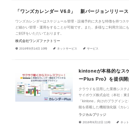
「ワンズカレンダー V6.0」 新バージョンリリース
ワンズカレンダーはスケジュール管理・設備予約に大きな特徴を持つス
ど細かい管理・運用をすることが可能です。また、多様なご利用方法に
ご好評をいただいております。
株式会社ワンズファクトリー
!
a
a
2016年9月14日 10時
ネットサービス
サービス
kintoneが本格的な
ーPlus Pro》を提供
クラウドを活用した業務システム
サイボウズ株式会社（本社：東
「kintone」向けのプラグイ
能を搭載した機能強化版《カレンダ
ラジカルブリッジ
!
a
2016年9月12日 11時
ネット