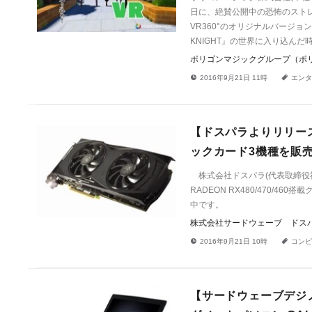
日に、絶賛公開中の恐怖のストレス共
VR360°のオリジナルバージョンを
KNIGHT』の世界に入り込ん
ポリゴンマジックグループ（ポ
!
a
2016年9月21日 11時
エンタ
【ドスパラよりリリース】X
ックカード3機種を販
株式会社ドスパラ(代表取締役社長
RADEON RX480/470/
中です。
株式会社サードウェーブ ドス
!
a
2016年9月21日 10時
コンピ
【サードウェーブデジノス】