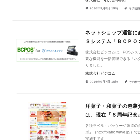
株式会社 明光舎印刷所
!
a
2016年9月8日 10時
その他
ネットショップ運営に
Ｓシステム「ＢＣＰＯ
株式会社ビジコムは、POSシス
要な機能を一括管理できる「ネ
りました。
株式会社ビジコム
!
a
2016年9月7日 15時
その他
洋菓子・和菓子の包装資材通
は、現在「６周年記念
各種ラベル・パッケージ製造の
ボ」（http://plabo.wa
実施中です。