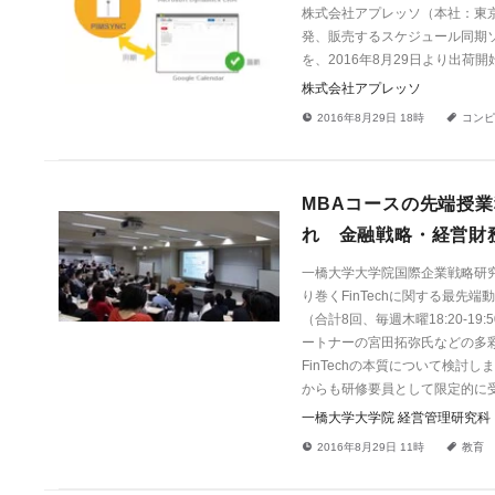
株式会社アプレッソ（本社：東京
発、販売するスケジュール同期ソフトウェア
を、2016年8月29日より出荷
株式会社アプレッソ
!
a
2016年8月29日 18時
コンピ
MBAコースの先端授
れ 金融戦略・経営財務
一橋大学大学院国際企業戦略研
り巻くFinTechに関する最先端
（合計8回、毎週木曜18:20-
ートナーの宮田拓弥氏などの多彩
FinTechの本質について検
からも研修要員として限定的に
一橋大学大学院 経営管理研究
!
a
2016年8月29日 11時
教育