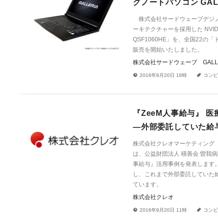
グノートパソコン GALL
株式会社サードウェーブデジノス (
ーキテクチャーを採用した NVIDI
QSF1060HE」を、全国22
販売を開始いたしました。
株式会社サードウェーブ GALLE
!
a
2016年9月20日 16時
コンピ
『ZeeM人事給与』 
―外部委託していた給
株式会社クレオマーケティング
は、公益財団法人 積善会 曽我
事給与』活用事例を発表します。
し、これまで外部委託していた
ています。
株式会社クレオ
!
a
2016年9月20日 11時
コンピ