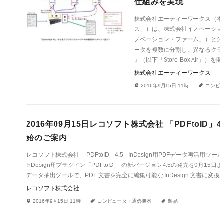
仕組みを実現
株式会社エーティーワークス（
ス」）は、株式会社イノベーシ
ノベーション・ファーム」）と分
ータを複数に分割し、異なるクラウ
』（以下「Store-Box Air
株式会社エーティーワークス
!
a
2016年9月15日 11時
コンピ
2016年09月15日レコソフト株式会社 「PDFtoID」4
始のご案内
レコソフト株式会社 「PDFtoID」4.5 - InDesign用PDFデー
InDesign用プラグイン「PDFtoID」 の新バージョン4.5の発売を9月15日より
データ抽出ツールで、PDF 文書を完全に編集可能な InDesign 文書に変
レコソフト株式会社
!
a
a
2016年9月15日 11時
コンピュータ・通信機器
製品