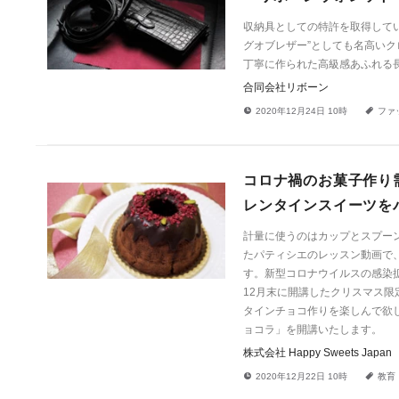
収納具としての特許を取得してい
グオブレザー”としても名高い
丁寧に作られた高級感あふれる
合同会社リボーン
!
a
2020年12月24日 10時
ファ
コロナ禍のお菓子作り
レンタインスイーツを
計量に使うのはカップとスプーン
たパティシエのレッスン動画で
す。新型コロナウイルスの感染拡
12月末に開講したクリスマス限
タインチョコ作りを楽しんで欲
ョコラ」を開講いたします。
株式会社 Happy Sweets Japan
!
a
2020年12月22日 10時
教育