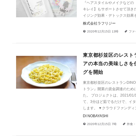
『ヘアスタイルやメイクなどの
キレイ】もサポートさせて頂き
イジング効果・デトックス効果も
株式会社ラフリジー
!
a
2020年12月15日 13時
ファ
東京都杉並区のレストラ
アの本当の美味しさを
グを開始
東京都杉並区のレストランDINO
トラン』開業の資金調達のために
た。 プロジェクトは、2021/0
て、3分ほど茹でるだけで、イ
します。 ▼クラウドファンディング(CAMPFIR
DI NOBAYASHI
!
a
2020年12月15日 7時
外食・