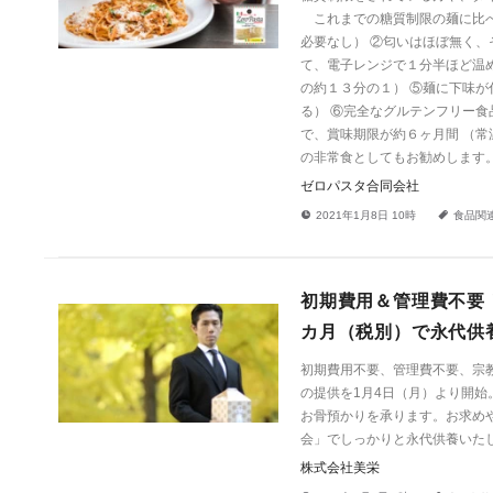
これまでの糖質制限の麺に比べ
必要なし） ②匂いはほぼ無く、
て、電子レンジで１分半ほど温
の約１３分の１） ⑤麺に下味
る） ⑥完全なグルテンフリー
で、賞味期限が約６ヶ月間 （
の非常食としてもお勧めします
ゼロパスタ合同会社
!
a
2021年1月8日 10時
食品関
初期費用＆管理費不要！
カ月（税別）で永代供
初期費用不要、管理費不要、宗教
の提供を1月4日（月）より開始
お骨預かりを承ります。お求めや
会」でしっかりと永代供養いた
株式会社美栄