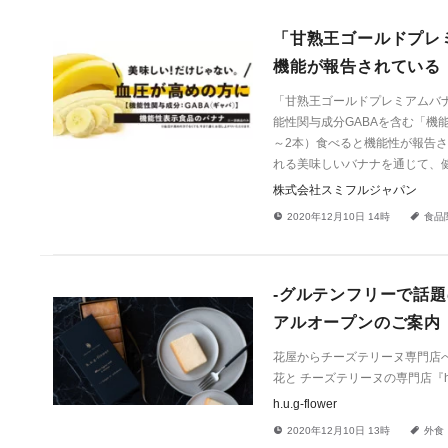
「甘熟王ゴールドプレ
機能が報告されている
「甘熟王ゴールドプレミアムバ
能性関与成分GABAを含む「機
～2本）食べると機能性が報告
れる美味しいバナナを通じて、
株式会社スミフルジャパン
!
a
2020年12月10日 14時
食品
-グルテンフリーで話題のチ
アルオープンのご案内
花屋からチーズテリーヌ専門店へ 常に進化し
花と チーズテリーヌの専門店『h.u
h.u.g-flower
!
a
2020年12月10日 13時
外食