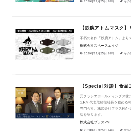
!
a
2020年12月25日 18時
その
【鉄腕アトムマスク】
不朽の名作「鉄腕アトム」より
株式会社スペースエイジ
!
a
2020年12月25日 18時
その
【Special 対談
元クラシエホールディングス株式
S.P.M 代表取締役社長を務
専門会社、株式会社プラスPM 
論を語ります。
株式会社プラスPM
!
a
2020年12月25日 14時
食品