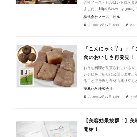
会社ノース・ヒルはレトロ玩具の
ました。 https://www.toy-garage.
株式会社ノース・ヒル
!
a
2020年12月17日 18時
ネッ
「こんにゃく芋」＋「
食のおいしさ再発見！
おうち料理が見直されている今
レシピを、新たに公開します。
ることで身近な食材の成り立ち
扶桑化学株式会社
!
a
2020年12月17日 12時
その
【美容効果抜群！】美
開始！