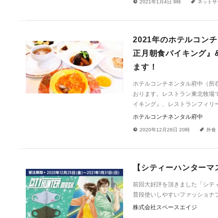
!
a
2021年1月4日 9時
ネットサ
2021年のホテルコ
正月朝食バイキング』
ます！
ホテルコンチネンタル府中（所在
おります。レストラン東北牧場
イキング』、レストランフィリ
ホテルコンチネンタル府中
!
a
2020年12月28日 20時
外食
【シティーハンターマ
前回大好評を頂きました「シテ
普段使いしやすいファッショナ
株式会社スペースエイジ