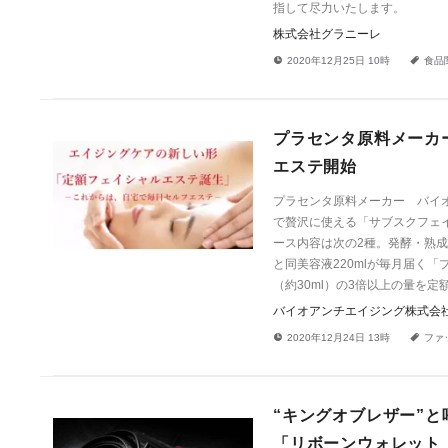
指して尽力いたします。
株式会社グラニーレ
!
a
2020年12月25日 10時
食品
プラセンタ原料メーカ
エステ開始
プラセンタ原料メーカー バイオ
で贅沢に使える「サブスクフェ
ース内容は次の2種。発酵・熟成
と同美容液220mlが毎月届く
（約30ml）の3倍以上の量を
バイオアンチエイジング株式会
!
a
2020年12月24日 13時
ファ
“キングオブレザー”
「リボーンウォレット