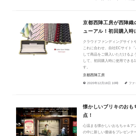
京都西陣工房が西陣織
ューアル！初回購入時
クラウドファンディングサイト
これに合わせ、自社ECサイト「Ate
して商品をご購入いただけるよ
して、初回購入時に使用できる1
す。
京都西陣工房
!
a
2020年12月18日 10時
ファ
懐かしいブリキのおもち
点！
心温まる懐かしいおもちゃ＆アン
の中に新しい価値をプレゼンテ