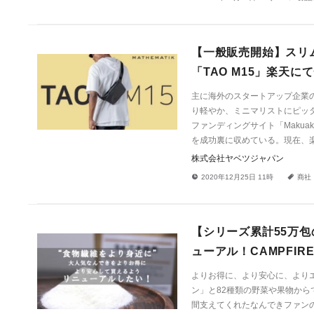
【一般販売開始】スリ
「TAO M15」楽天
主に海外のスタートアップ企業
り軽やか、ミニマリストにピッタリ
ファンディングサイト「Makuak
を成功裏に収めている。現在、
株式会社ヤベツジャパン
!
a
2020年12月25日 11時
商社
【シリーズ累計55万包
ューアル！CAMPFI
よりお得に、より安心に、より
ン」と82種類の野菜や果物か
間支えてくれたなんできファン