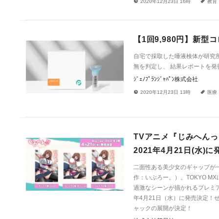
!
a
2020年12月23日 16時
教育
【1回9,980円】新型コ
⾃宅で採取した唾液検体が研究所
無を判定し、 結果レポートを発
ｼﾞｪﾉﾌﾟﾗﾝｼﾞｬﾊﾟﾝ株式会社
!
a
2020年12月23日 13時
医療
TVアニメ『じみへんっ!
2021年4月21日(
二面性ある美少女のギャップが一
作：いぶろー。）。TOKYO M
過激なシーンが描かれるプレミアム版
年4月21日（水）に発売決定！
ャックの展開が決定！