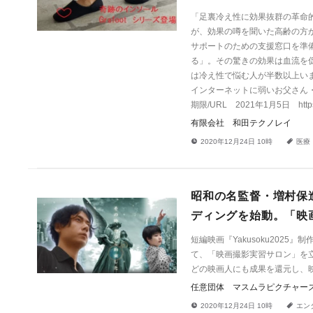
「足裏冷え性に効果抜群の革命
が、効果の噂を聞いた高齢の方
サポートのための支援窓口を準備
る」。その驚きの効果は血流を
は冷え性で悩む人が半数以上い
インターネットに弱いお父さん
期限/URL 2021年1月5日 https://
有限会社 和田テクノレイ
!
a
2020年12月24日 10時
医療
昭和の名監督・増村保造
ディングを始動。「映
短編映画『Yakusoku202
て、「映画撮影実習サロン」を
どの映画人にも成果を還元し、
任意団体 マスムラピクチャー
!
a
2020年12月24日 10時
エン