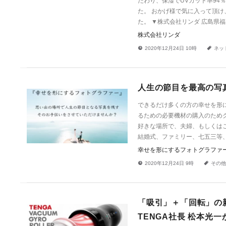
だわり、保湿でUVカット率94
た。 おかげ様で気に入って頂け
た。 ▼株式会社リンダ 広島県福山市加茂町６
株式会社リンダ
!
a
2020年12月24日 10時
ネッ
人生の節目を最高の写
できるだけ多くの方の幸せを形
るための必要機材の購入のため
好きな場所で、夫婦、もしくは
結婚式、ファミリー、七五三等
幸せを形にするフォトグラファ
!
a
2020年12月24日 9時
その他
「吸引」＋「回転」の新次
TENGA社長 松本光