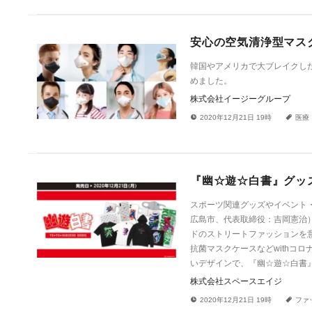
安心の空気清浄型マス
韓国やアメリカで大ブレイクした
めました。
株式会社イージーグループ
!
a
2020年12月21日 19時
医療
『幽☆遊☆白書』グッ
スポーツ関連グッズやイベント
広島市、代表取締役：吉岡憲治）
ドのストリートファッションを
抗菌マスクケースなどwithコ
いデザインで、『幽☆遊☆白書
株式会社スペースエイジ
!
a
2020年12月21日 19時
ファ