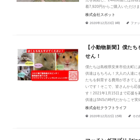
売を開始し、24時間後には目標金
着7,920円からご購入いただけ
株式会社スポット
!
a
2020年12月23日 9時
ファッ
【小動物新聞】僕たち
せん！
僕たちは島根県安来市伯太町にあ
供達はもちろん！大人の人達に
たちを飼育する費用が尽きてし
いです！そこで、皆さんから応
す！2021年1月15日まで応
供達はSNSの時代だからこそ実体験させたい！
株式会社クラフトライフ
!
a
2020年12月22日 15時
その