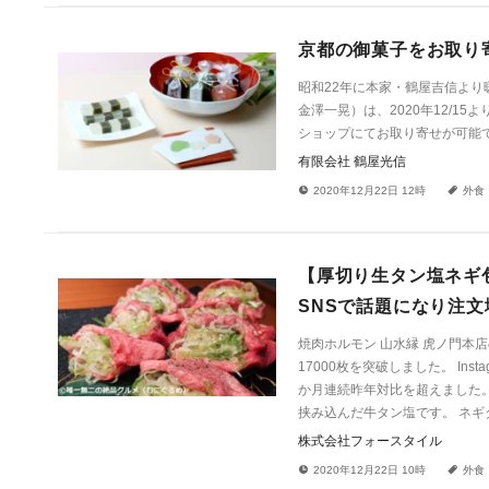
京都の御菓子をお取り
昭和22年に本家・鶴屋吉信より
金澤一晃）は、2020年12/1
ショップにてお取り寄せが可能
有限会社 鶴屋光信
!
a
2020年12月22日 12時
外食
【厚切り生タン塩ネギ包み焼
SNSで話題になり注文増
焼肉ホルモン 山水縁 虎ノ門本
17000枚を突破しました。 Ins
か月連続昨年対比を超えました。
挟み込んだ牛タン塩です。 ネ
株式会社フォースタイル
!
a
2020年12月22日 10時
外食