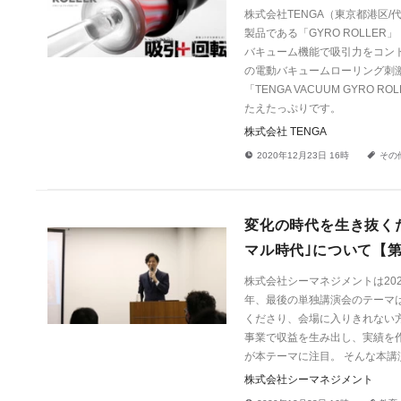
株式会社TENGA（東京都港区/
製品である「GYRO ROLLER
バキューム機能で吸引力をコン
の電動バキュームローリング刺激
「TENGA VACUUM GYR
たえたっぷりです。
株式会社 TENGA
!
a
2020年12月23日 16時
その
変化の時代を生き抜く
マル時代｣について【
株式会社シーマネジメントは202
年、最後の単独講演会のテーマ
くださり、会場に入りきれない方
事業で収益を生み出し、実績を
が本テーマに注目。 そんな本
株式会社シーマネジメント