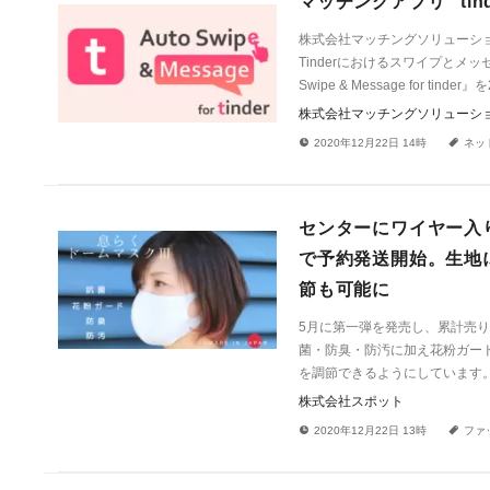
マッチングアプリ "ti
株式会社マッチングソリューショ
Tinderにおけるスワイプとメッセ
Swipe & Message for t
株式会社マッチングソリューシ
!
a
2020年12月22日 14時
ネッ
センターにワイヤー入
で予約発送開始。生地
節も可能に
5月に第一弾を発売し、累計売
菌・防臭・防汚に加え花粉ガー
を調節できるようにしています。2
株式会社スポット
!
a
2020年12月22日 13時
ファ