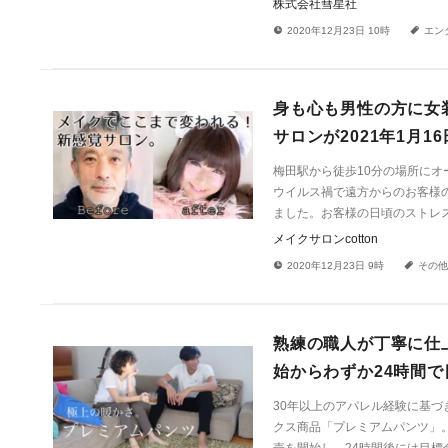
株式会社彗星社
!
a
2020年12月23日 10時
エン
身も心も男性の方に女
サロンが2021年1月
梅田駅から徒歩10分の場所にオ
ウイルス禍で遠方からのお客様
ました。お客様の日頃のストレ
メイクサロンcotton
!
a
2020年12月23日 9時
その他
熟練の職人が丁寧に仕
始からわずか24時間で
30年以上のアパレル経験に基
クス商品「プレミアムパンツ」。ク