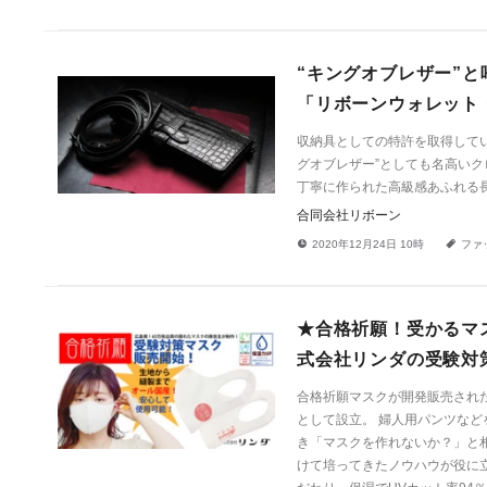
“キングオブレザー”
「リボーンウォレット
収納具としての特許を取得してい
グオブレザー”としても名高い
丁寧に作られた高級感あふれる
合同会社リボーン
!
a
2020年12月24日 10時
ファ
★合格祈願！受かるマ
式会社リンダの受験対
合格祈願マスクが開発販売され
として設立。 婦人用パンツなど
き「マスクを作れないか？」と相
けて培ってきたノウハウが役に