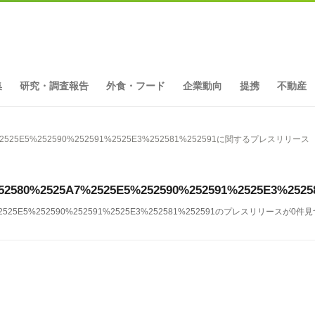
集
研究・調査報告
外食・フード
企業動向
提携
不動産
A7%2525E5%252590%252591%2525E3%252581%252591に関するプレスリリース
%252580%2525A7%2525E5%252590%252591%2525E
A7%2525E5%252590%252591%2525E3%252581%252591のプレスリリースが