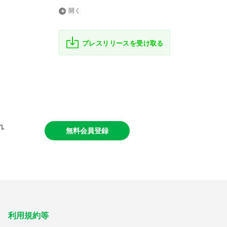
自動車・自動車部品
開く
ï
機械
プレスリリースを受け取る
精密機器
エネルギー・素材・繊維
鉄鋼・非鉄・金属
国・自治体・公共機関
れ
無料会員登録
その他製造業
その他非製造業
その他サービス
利用規約等