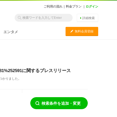
ご利用の流れ
|
料金プラン
|
ログイン
詳細検索
C
無料会員登録
エンタメ
3%252581%252591に関するプレスリリース
0件見つかりました。
検索条件を追加・変更