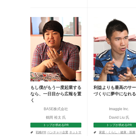
もし僕がもう一度起業する
利益よりも最高のサー
なら、一日目から広報を置
づくりに夢中になれる
く
BASE株式会社
Imaggle Inc.
鶴岡 裕太 氏
David Liu 氏
トップが求めるPR
トップが求めるPR
a
a
戦略PR
ベンチャー企業
ネットサ
家庭・くらし・健康・医療