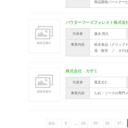
商品開発パートナー
パウダーフーズフォレスト株式会
代表者
森永 照久
事業内容
粉末食品（ドリップ
造・販売 ／ その
株式会社 カザミ
代表者
風見丈仁
事業内容
たれ・ソースの専門
…
34
35
36
37
ù
最初