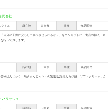
合同会社
エクトル
所在地
東京都
業種
食品関連
、「自分の子供に安心して食べさせられるか？」をコンセプトに、食品の輸入・企
売を行っております。
三
所在地
三重県
業種
食品関連
勢名物ぱんじゅう（焼きまんじゅう）の製造販売,他わらび餅、ソフトクリーム、か
・パリッシュ
行
所在地
大阪府
業種
食品関連