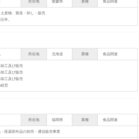
文
所在地
愛媛県
業種
食品関連
・土産物、製造・卸し・販売
和元年。
弘
所在地
北海道
業種
食品関連
の加工及び販売
の加工及び販売
の加工及び販売
の経営
勇
所在地
福岡県
業種
食品関連
品・医薬部外品の卸売・通信販売事業