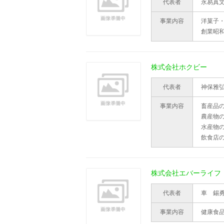
代表者
永易真
事業内容
洋菓子
創業昭
株式会社ホクビー
代表者
神保雅
事業内容
畜産品
農産物
水産物
飲食店
株式会社エバーライフ
代表者
車 錫
事業内容
健康食