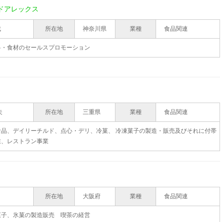
ドアレックス
成
所在地
神奈川県
業種
食品関連
料・食材のセールスプロモーション
夫
所在地
三重県
業種
食品関連
食品、デイリーチルド、点心・デリ、冷菓、 冷凍菓子の製造・販売及びそれに付帯
業、レストラン事業
所在地
大阪府
業種
食品関連
菓子、氷菓の製造販売 喫茶の経営