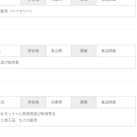
造販売（ベーカリー）
茂
所在地
富山県
業種
食品関連
造及び卸売業
昌治
所在地
兵庫県
業種
食品関連
価をモットーに乾海苔及び乾海苔を
した加工品 などの販売