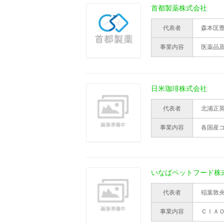
首都製薬株式会社
代表者
森本匡
事業内容
医薬品
日米珈琲株式会社
代表者
北浦正
事業内容
各国産コ
いなばペットフード株
代表者
稲葉敦
事業内容
ＣＩＡ