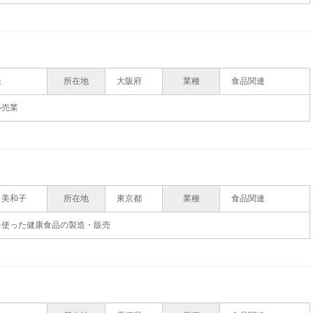
夫
所在地
大阪府
業種
食品関連
小売業
 美和子
所在地
東京都
業種
食品関連
を使った健康食品の製造・販売