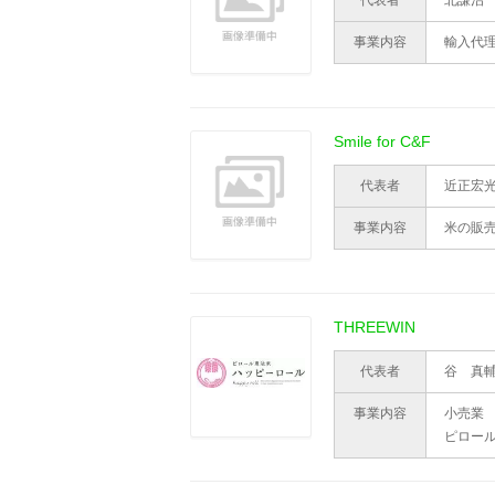
代表者
北謙治
事業内容
輸入代
Smile for C&F
代表者
近正宏
事業内容
米の販
THREEWIN
代表者
谷 真
事業内容
小売業
ピロー