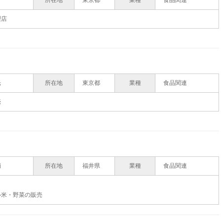
所在地
東京都
業種
食品関連
理店
光
所在地
東京都
業種
食品関連
売
輔
所在地
福井県
業種
食品関連
ル米・野菜の販売