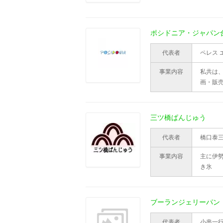
ポシドニア・ジャパン
代表者
ペレス 
事業内容
私共は
画・販
三ツ橋ぱんじゅう
代表者
橋口泰
事業内容
主に伊
き氷
ブーランジェリーパン
代表者
小串一