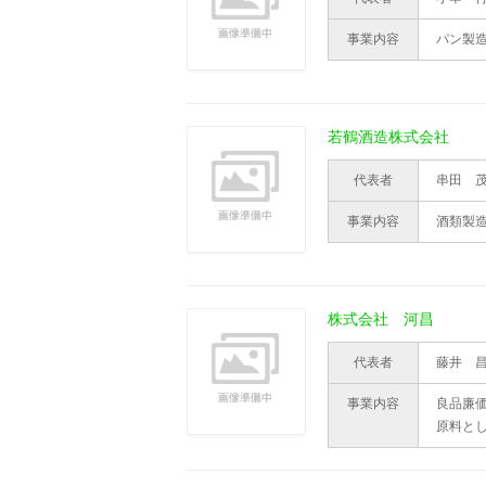
事業内容
パン製
若鶴酒造株式会社
代表者
串田 
事業内容
酒類製
株式会社 河昌
代表者
藤井 
事業内容
良品廉
原料と