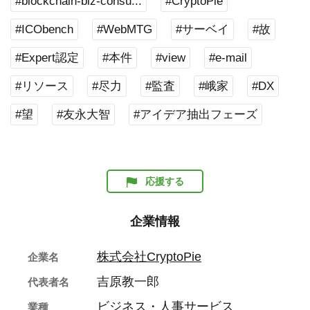
#blockchain-biz-consu...
#CryptoPie
#ICObench
#WebMTG
#サーベイ
#故
#Expert認定
#本件
#view
#e-mail
#リソース
#尽力
#監査
#峨家
#DX
#望
#友永大智
#アイデア抽出フェーズ
応援する
企業情報
株式会社CryptoPie
企業名
吉原教一郎
代表者名
ビジネス・人事サービス
業種