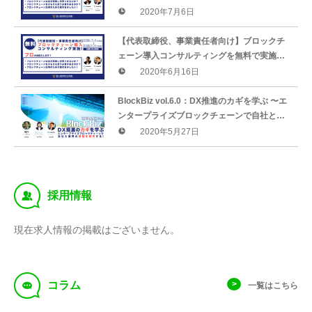
ます！
2020年7月6日
【代表取締役、事業責任者向け】ブロックチ
ェーン導入コンサルティングを無料で実施し
ます！
2020年6月16日
BlockBiz vol.6.0：DX推進のカギを学ぶ 〜エ
ンタープライズブロックチェーンで自社と業
界の課題を解決する！〜
2020年5月27日
‰
採用情報
現在求人情報の掲載はございません。
f
コラム
一覧はこちら