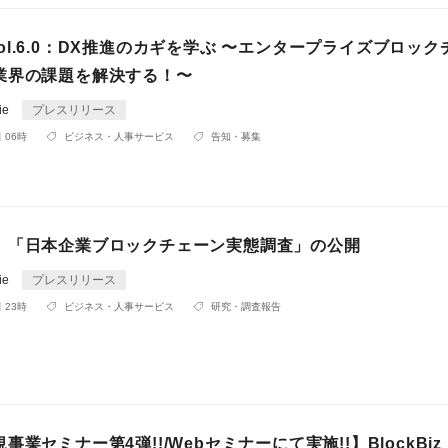
z vol.6.0：DX推進のカギを学ぶ 〜エンタープライズブロッ
業界の課題を解決する！〜
ie
プレスリリース
 06時
ビジネス・人事サービス
告知・募集
】「日本企業ブロックチェーン実態調査」の公開
ie
プレスリリース
 23時
ビジネス・人事サービス
研究・調査報告
事業セミナー第4弾!!/Webセミナーにて実施!!】BlockBiz