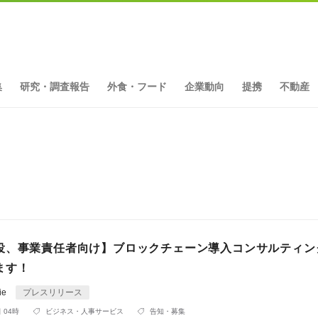
集
研究・調査報告
外食・フード
企業動向
提携
不動産
役、事業責任者向け】ブロックチェーン導入コンサルティン
ます！
ie
プレスリリース
 04時
ビジネス・人事サービス
告知・募集