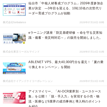
仙台市「中核人材養成プログラム」2026年度参加企
業が決定 ―3年目を迎える、10社10名の次世代リ
ーダー育成プログラムが始動
株式会社funbalance
2026年07月16日 00時
eラーニング講座「防災基礎研修 ～命を守る災害知
識・備蓄・発災時対応～」の販売を開始しました。
株式会社東京リーガルマインド
2026年07月14日 01時
ABLENET VPS、最大40,000円分を還元！「夏の乗
り換えキャンペーン」を開始
株式会社ケイアンドケイコーポレーション
2026年07月13日 01時
アイスマイリー、「AI-OCR業界別・ユースケース
集」を公開！「脱・手入力」を実現する小売・物
流・医療など6業界の成功事例と導入時のポイント
を紹介