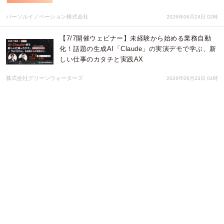
パーソルイノベーション株式会社
2026年06月24日 02時
【7/7開催ウェビナー】未経験から始める業務自動
化！話題の生成AI「Claude」の実演デモで学ぶ、新
しい仕事のカタチと実践AX
株式会社グリーンウォーターズ
2026年06月23日 04時
副業人材マッチングサービス『lotsful』、滋賀県長
浜市のDX支援パートナーに3年連続採択
パーソルイノベーション株式会社
2026年06月23日 02時
ニックネームで1分チェック！デジタル化のモヤモ
ヤをパッと見える化する「かんたんデジタル化・IT
診断」を公開しました。
株式会社ITMA
2026年06月23日 00時
『lotsful』が日本郵政グループの「戦略的副業」を5