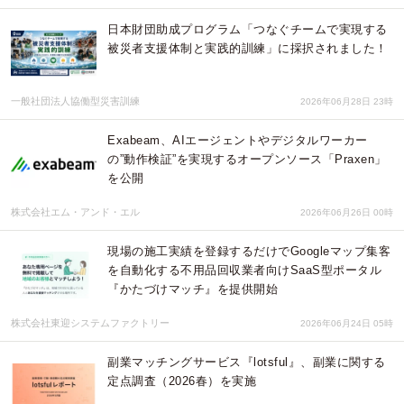
日本財団助成プログラム「つなぐチームで実現する
被災者支援体制と実践的訓練」に採択されました！
一般社団法人協働型災害訓練
2026年06月28日 23時
Exabeam、AIエージェントやデジタルワーカー
の”動作検証”を実現するオープンソース「Praxen」
を公開
株式会社エム・アンド・エル
2026年06月26日 00時
現場の施工実績を登録するだけでGoogleマップ集客
を自動化する不用品回収業者向けSaaS型ポータル
『かたづけマッチ』を提供開始
株式会社東迎システムファクトリー
2026年06月24日 05時
副業マッチングサービス『lotsful』、副業に関する
定点調査（2026春）を実施