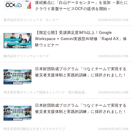
接続拠点に「白山データセンター」を追加 ～新たに
クラウド基盤サービスOCFの提供を開始～
株式会社石川コンピュータ・センター
2026年06月30日 01時
【限定公開】受講満足度94%以上！Google
Workspace × Gemini実践型AI研修「Rapid AX」体
験ウェビナー
株式会社グリーンウォーターズ
2026年06月29日 07時
日本財団助成プログラム「つなぐチームで実現する
被災者支援体制と実践的訓練」に採択されました！
埼玉県災害ボランティア団体ネットワーク「彩の国会議」
2026年06月28日 23時
日本財団助成プログラム「つなぐチームで実現する
被災者支援体制と実践的訓練」に採択されました！
特定非営利活動法人すぎとＳＯＨＯクラブ
2026年06月28日 23時