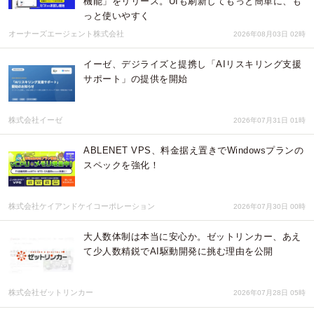
機能」をリリース。UIも刷新してもっと簡単に、も
っと使いやすく
オーナーズエージェント株式会社
2026年08月03日 02時
イーゼ、デジライズと提携し「AIリスキリング支援
サポート」の提供を開始
株式会社イーゼ
2026年07月31日 01時
ABLENET VPS、料金据え置きでWindowsプランの
スペックを強化！
株式会社ケイアンドケイコーポレーション
2026年07月30日 00時
大人数体制は本当に安心か。ゼットリンカー、あえ
て少人数精鋭でAI駆動開発に挑む理由を公開
株式会社ゼットリンカー
2026年07月28日 05時