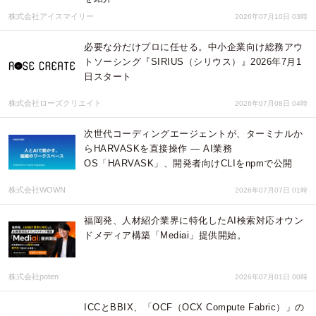
株式会社アイスマイリー
2026年07月10日 03時
必要な分だけプロに任せる。中小企業向け総務アウ
トソーシング『SIRIUS（シリウス）』2026年7月1
日スタート
株式会社ローズクリエイト
2026年07月08日 04時
次世代コーディングエージェントが、ターミナルか
らHARVASKを直接操作 ― AI業務
OS「HARVASK」、開発者向けCLIをnpmで公開
株式会社WOWN
2026年07月07日 01時
福岡発、人材紹介業界に特化したAI検索対応オウン
ドメディア構築「Mediai」提供開始。
株式会社poten
2026年07月01日 00時
ICCとBBIX、「OCF（OCX Compute Fabric）」の