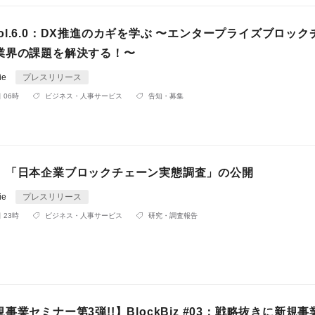
z vol.6.0：DX推進のカギを学ぶ 〜エンタープライズブロッ
業界の課題を解決する！〜
ie
プレスリリース
 06時
ビジネス・人事サービス
告知・募集
】「日本企業ブロックチェーン実態調査」の公開
ie
プレスリリース
 23時
ビジネス・人事サービス
研究・調査報告
事業セミナー第3弾!!】BlockBiz #03：戦略抜きに新規