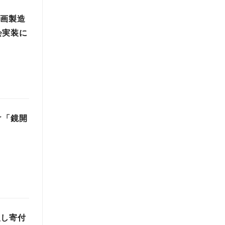
参画製造
会実装に
け「鏡開
入し寄付