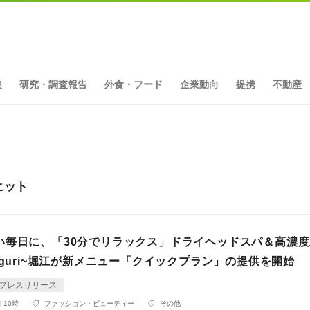
集
研究・調査報告
外食・フード
企業動向
提携
不動産
件ヒット
い毎日に、「30分でリラックス」ドライヘッドスパ＆高濃
eguri~堀江が新メニュー「クイックプラン」の提供を開始
プレスリリース
 10時
ファッション・ビューティー
その他