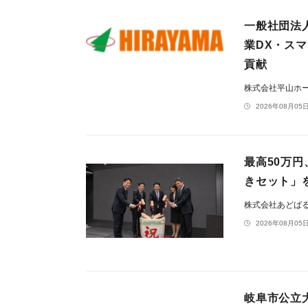
一般社団法
業DX・ス
貢献
株式会社平山ホ
2026年08月05日
最高50万
きセット」
株式会社あどば
2026年08月05日
岐阜市公立