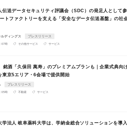
人伝送データセキュリティ評議会（SDC）の発足人として
マートファクトリーを支える「安全なデータ伝送基盤」の社
ールディングス
プレスリリース
 07時
その他サービス
サービス
円、銘酒「久保田 萬寿」のプレミアムプランも｜企業式典向
を東京5エリア・6会場で提供開始
る
プレスリリース
 05時
不動産
サービス
大学法人 岐阜薬科大学は、学納金総合ソリューションを導