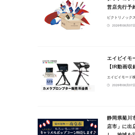
営店先行予約
ビクトリノック
2026年08月07日
エイビイモ
【IR動画
エイビイモード
2026年08月07日
静岡県菊川
店市」に出
し、地域を