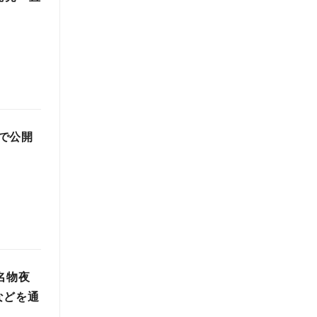
で公開
】
名物夜
などを通