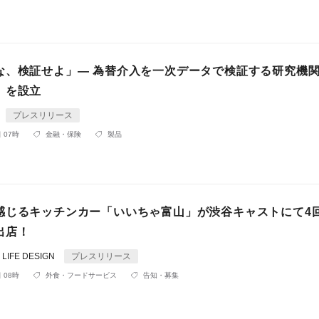
な、検証せよ」— 為替介入を一次データで検証する研究機
」を設立
プレスリリース
 07時
金融・保険
製品
感じるキッチンカー「いいちゃ富山」が渋谷キャストにて4
出店！
IFE DESIGN
プレスリリース
 08時
外食・フードサービス
告知・募集