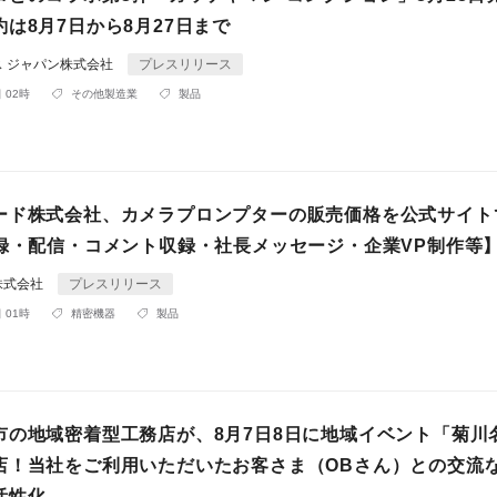
は8月7日から8月27日まで
ス ジャパン株式会社
プレスリリース
 02時
その他製造業
製品
ード株式会社、カメラプロンプターの販売価格を公式サイト
収録・配信・コメント収録・社長メッセージ・企業VP制作等
株式会社
プレスリリース
 01時
精密機器
製品
市の地域密着型工務店が、8月7日8日に地域イベント「菊川
店！当社をご利用いただいたお客さま（OBさん）との交流
活性化