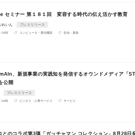
ree セミナー 第１８１回 変容する時代の伝え活かす教育
ぶれいん
プレスリリース
 04時
コンピュータ・通信機器
告知・募集
mAIn、新規事業の実践知を発信するオウンドメディア「ST
」を公開
n
プレスリリース
 04時
ビジネス・人事サービス
サービス
ロとのコラボ第3弾「ガッチャマン コレクション」8月28日