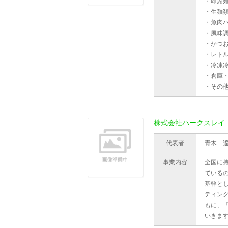
・即席
・生麺
・魚肉
・風味
・かつ
・レト
・冷凍
・倉庫
・その
株式会社ハークスレイ
代表者
青木 
事業内容
全国に
ている
基幹と
ティン
もに、
いきま