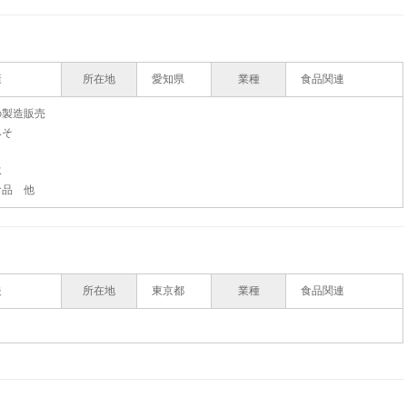
康
所在地
愛知県
業種
食品関連
の製造販売
みそ
水
食品 他
夫
所在地
東京都
業種
食品関連