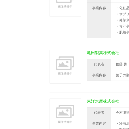
事業内容
・化粧
・サプ
・発芽
・青汁
・肌着
亀田製菓株式会社
代表者
佐藤 勇
事業内容
菓子の
東洋水産株式会社
代表者
今村 将
事業内容
・冷凍