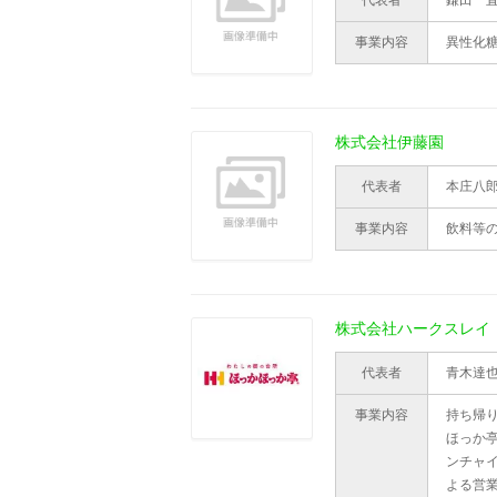
代表者
鎌田 
事業内容
異性化
株式会社伊藤園
代表者
本庄八
事業内容
飲料等
株式会社ハークスレイ
代表者
青木達
事業内容
持ち帰
ほっか
ンチャ
よる営