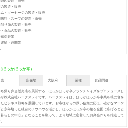
麺類の製造・販売
類の製造・販売
ハム・ソーセージの製造・販売
調味料・スープの製造・販売
お削り節の製造・販売
ルト食品の製造・販売
冷蔵保管業
・運輸・通関業
他
（ほっかほっか亭）
達也
所在地
大阪府
業種
食品関連
持ち帰り弁当販売店を展開する、ほっかほっか亭フランチャイズをプロデュースし
のが株式会社ハークスレイです。ハークスレイは、ほっかほっか亭事業を核に食を
したビジネス戦略を展開しています。お客様からの厚い信頼に応え、確かなマーケ
グと永年培った独自のノウハウを活かし、ほっかほっか亭の輪を全国に広げるとと
「暮らしの中心」となることを願って、より地域に密着したお弁当作りを推進して
す。