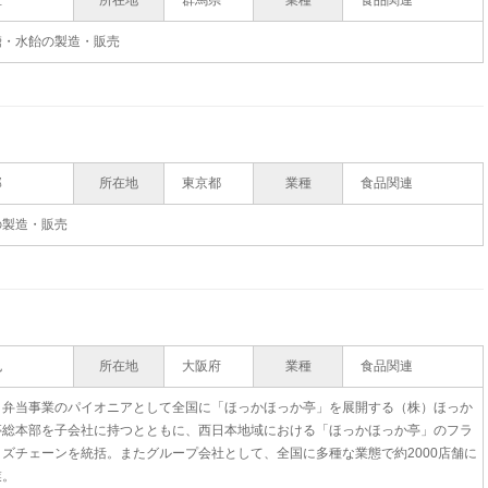
直
所在地
群馬県
業種
食品関連
糖・水飴の製造・販売
郎
所在地
東京都
業種
食品関連
の製造・販売
也
所在地
大阪府
業種
食品関連
り弁当事業のパイオニアとして全国に「ほっかほっか亭」を展開する（株）ほっか
亭総本部を子会社に持つとともに、西日本地域における「ほっかほっか亭」のフラ
イズチェーンを統括。またグループ会社として、全国に多種な業態で約2000店舗に
業。