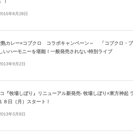
」！
2015年8月28日
段熟カレー×コブクロ コラボキャンペーン～ 「コブクロ・プ
いハーモニーを堪能！一般発売されない特別ライブ
2013年9月2日
リコ『牧場しぼり』リニューアル新発売- 牧場しぼり×東方神起
１８日（月）スタート！
2013年3月8日