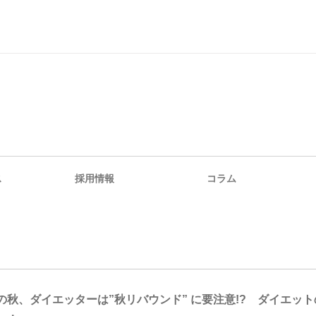
ス
採用情報
コラム
の秋、ダイエッターは”秋リバウンド” に要注意!? ダイエッ