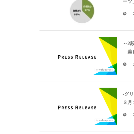
ーツ
～2
美し
-グ
３月