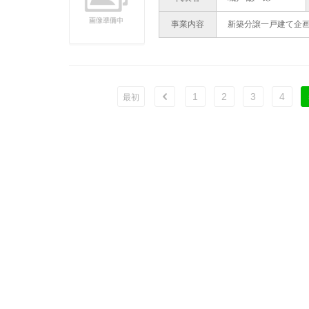
事業内容
新築分譲一戸建て企
1
2
3
4
ù
最初