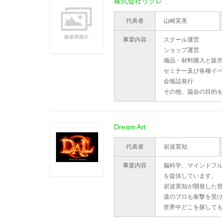
株式会社リクレ
代表者
山崎芙美
事業内容
スクール運営
ショップ運営
備品・材料購入と販
セミナー及び各種イ
会報誌発行
その他、協会の目的
Dream Art
代表者
岩波英知
事業内容
脳科学、マインドフ
を提供しています。
岩波英知が開発した
道のプロも衝撃を受
世界中どこを探して