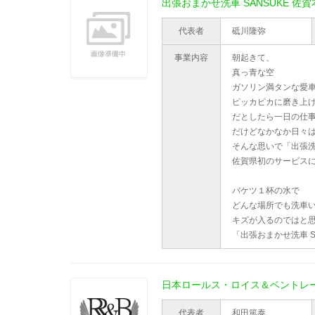
出張おまかせ洗車 SANSUKE 佐
代表者
砥川隆弥
事業内容
朝起きて、
真っ青な空
ガソリン満タンな愛
ピッカピカに磨き上
だとしたら一日の仕
だけどなかなか日々
そんな思いで「出張
佐賀県初のサービス
バケツ１杯の水で
どんな場所でも洗車
キズが入るのではと
「出張おまかせ洗車 
日本ロールス・ロイス＆ベントレ
代表者
和田篤泰