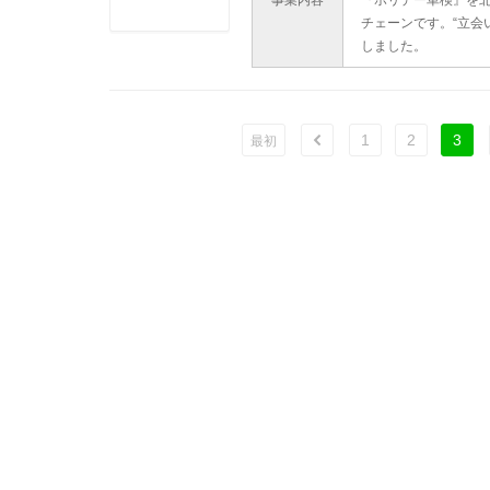
事業内容
『ホリデー車検』を北
チェーンです。“立会
しました。
1
2
3
ù
最初