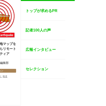
トップが求めるPR
記者100人の声
地マップを
らリモート
広報インタビュー
ティア
s 編集部
セレクション
ョン
ミ
報道