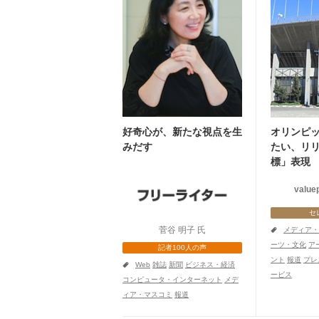
好奇心が、新たな視点を生
オリンピ
みだす
たい、リ
標」表現
valu
セ
菅谷 明子 氏
a
メディア・
ーツ・文化
ア
記者100人の声
ント
報道
プレ
a
Web
雑誌
新聞
ビジネス・経済
ービス
コンピュータ・インターネット
メデ
ィア・マスコミ
報道