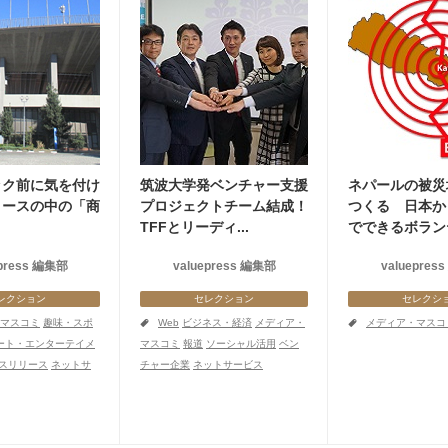
ック前に気を付け
筑波大学発ベンチャー支援
ネパールの被災
リースの中の「商
プロジェクトチーム結成！
つくる 日本か
TFFとリーディ...
でできるボラン
epress 編集部
valuepress 編集部
valuepres
レクション
セレクション
セレクシ
a
a
マスコミ
趣味・スポ
Web
ビジネス・経済
メディア・
メディア・マスコ
ート・エンターテイメ
マスコミ
報道
ソーシャル活用
ベン
スリリース
ネットサ
チャー企業
ネットサービス