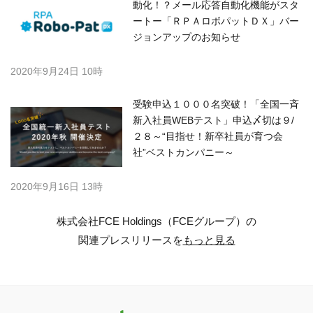
動化！？メール応答自動化機能がスタ
ートー「ＲＰＡロボパットＤＸ」バー
ジョンアップのお知らせ
2020年9月24日 10時
受験申込１０００名突破！「全国一斉
新入社員WEBテスト」申込〆切は９/
２８～“目指せ！新卒社員が育つ会
社”ベストカンパニー～
2020年9月16日 13時
株式会社FCE Holdings（FCEグループ）の
関連プレスリリースを
もっと見る