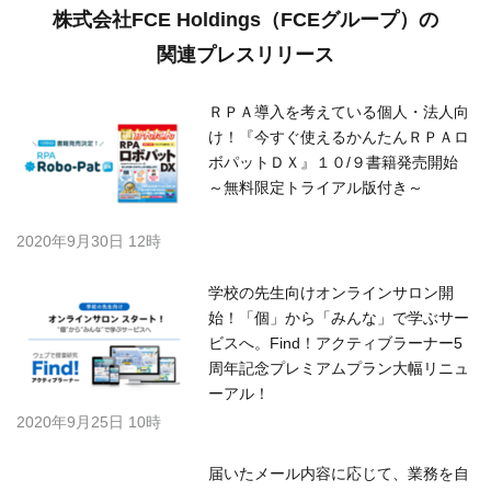
株式会社FCE Holdings（FCEグループ）の
関連プレスリリース
ＲＰＡ導入を考えている個人・法人向
け！『今すぐ使えるかんたんＲＰＡロ
ボパットＤＸ』１０/９書籍発売開始
～無料限定トライアル版付き～
2020年9月30日 12時
学校の先生向けオンラインサロン開
始！「個」から「みんな」で学ぶサー
ビスへ。Find！アクティブラーナー5
周年記念プレミアムプラン大幅リニュ
ーアル！
2020年9月25日 10時
届いたメール内容に応じて、業務を自