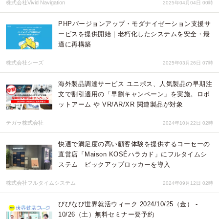
株式会社Vivid Navigation
2025年04月04日 00時
PHPバージョンアップ・モダナイゼーション支援サ
ービスを提供開始｜老朽化したシステムを安全・最
適に再構築
株式会社シーズ
2025年03月26日 07時
海外製品調達サービス ユニポス、人気製品の早期注
文で割引適用の「早割キャンペーン」を実施。ロボ
ットアーム や VR/AR/XR 関連製品が対象
テガラ株式会社
2024年10月22日 02時
快適で満足度の高い顧客体験を提供するコーセーの
直営店「Maison KOSÉハラカド」にフルタイムシ
ステム ピックアップロッカーを導入
株式会社フルタイムシステム
2024年09月12日 02時
びびなび世界就活ウィーク 2024/10/25（金） -
10/26（土）無料セミナー要予約