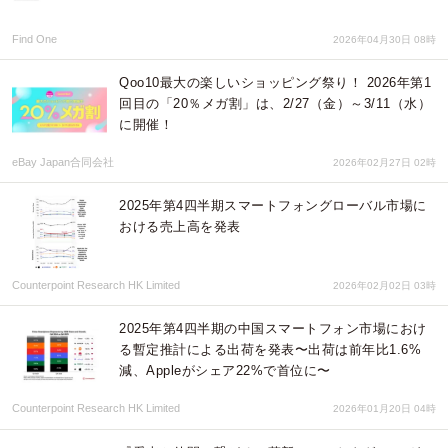
Find One
2026年04月30日 08時
Qoo10最大の楽しいショッピング祭り！ 2026年第1
回目の「20％メガ割」は、2/27（金）～3/11（水）
に開催！
eBay Japan合同会社
2026年02月27日 02時
2025年第4四半期スマートフォングローバル市場に
おける売上高を発表
Counterpoint Research HK Limited
2026年02月02日 03時
2025年第4四半期の中国スマートフォン市場におけ
る暫定推計による出荷を発表〜出荷は前年比1.6%
減、Appleがシェア22%で首位に〜
Counterpoint Research HK Limited
2026年01月20日 04時