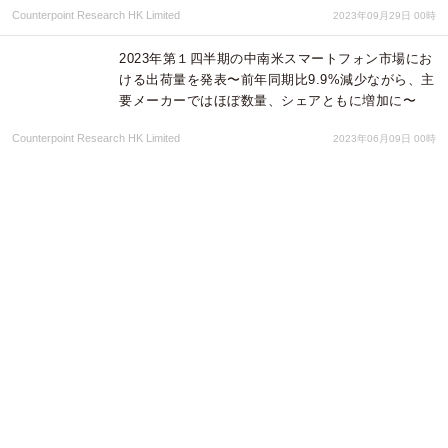
Counterpoint Research HK Limited
2023年09月29日 00時
2023年第１四半期の中南米スマートフォン市場にお
ける出荷量を発表〜前年同期比9.9%減少ながら、主
要メーカーではほぼ数量、シェアともに増加に〜
Counterpoint Research HK Limited
2023年06月09日 00時
【6月15日開催】最新動向を追跡！Instagramマーケ
ティング最前線～アルゴリズム・UGC・インフルエ
ンサーから見えた最適解～
株式会社アイズ
2023年05月31日 23時
ロンドンで活躍するアーティスト、シンガー 鈴木
ナオミの「Find someone better」が、全国コミュ
ニティFMでパワープレイ決定。
matsumotoPR
2023年05月15日 05時
ロンドンで活躍するアーティスト、シンガー 鈴木