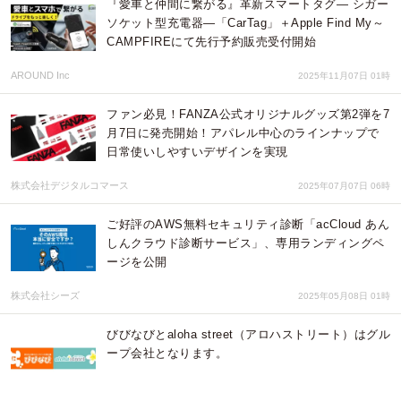
『愛車と仲間に繋がる』革新スマートタグ— シガー
ソケット型充電器—「CarTag」＋Apple Find My～
CAMPFIREにて先行予約販売受付開始
AROUND Inc
2025年11月07日 01時
ファン必見！FANZA公式オリジナルグッズ第2弾を7
月7日に発売開始！アパレル中心のラインナップで
日常使いしやすいデザインを実現
株式会社デジタルコマース
2025年07月07日 06時
ご好評のAWS無料セキュリティ診断「acCloud あん
しんクラウド診断サービス」、専用ランディングペ
ージを公開
株式会社シーズ
2025年05月08日 01時
びびなびとaloha street（アロハストリート）はグル
ープ会社となります。