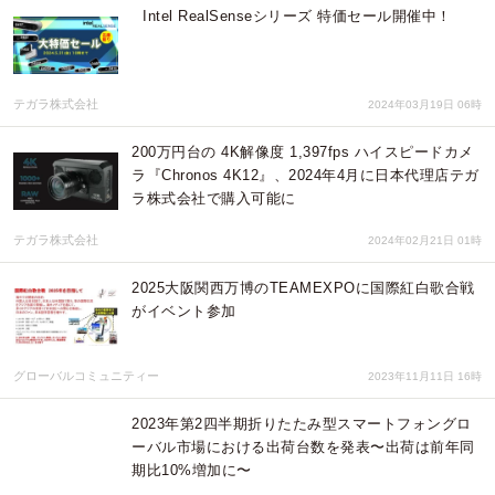
Intel RealSenseシリーズ 特価セール開催中！
テガラ株式会社
2024年03月19日 06時
200万円台の 4K解像度 1,397fps ハイスピードカメ
ラ『Chronos 4K12』、2024年4月に日本代理店テガ
ラ株式会社で購入可能に
テガラ株式会社
2024年02月21日 01時
2025大阪関西万博のTEAMEXPOに国際紅白歌合戦
がイベント参加
グローバルコミュニティー
2023年11月11日 16時
2023年第2四半期折りたたみ型スマートフォングロ
ーバル市場における出荷台数を発表〜出荷は前年同
期比10%増加に〜