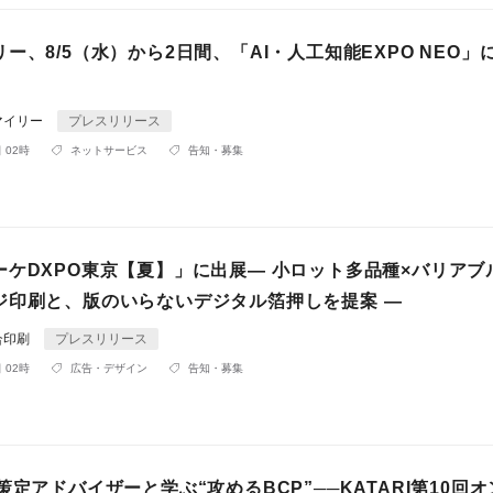
ー、8/5（水）から2日間、「AI・人工知能EXPO NEO」
マイリー
プレスリリース
 02時
ネットサービス
告知・募集
ーケDXPO東京【夏】」に出展― 小ロット多品種×バリアブ
ジ印刷と、版のいらないデジタル箔押しを提案 ―
合印刷
プレスリリース
 02時
広告・デザイン
告知・募集
策定アドバイザーと学ぶ“攻めるBCP”──KATARI第10回