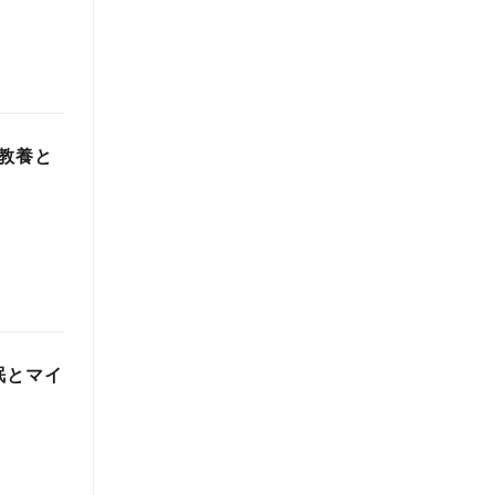
教養と
眠とマイ