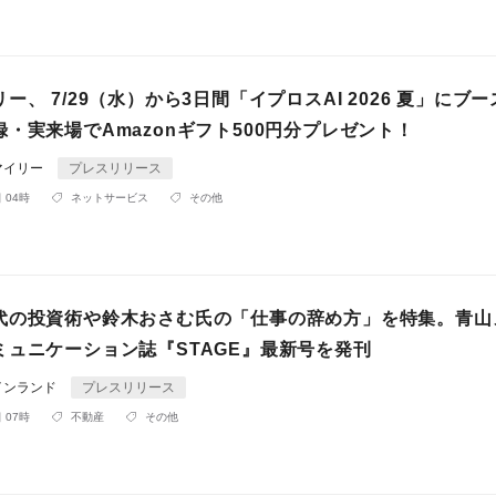
ー、 7/29（水）から3日間「イプロスAI 2026 夏」にブ
・実来場でAmazonギフト500円分プレゼント！
マイリー
プレスリリース
 04時
ネットサービス
その他
代の投資術や鈴木おさむ氏の「仕事の辞め方」を特集。青山
ミュニケーション誌『STAGE』最新号を発刊
インランド
プレスリリース
 07時
不動産
その他