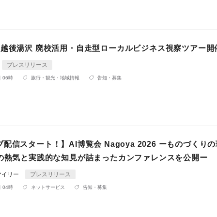
】越後湯沢 廃校活用・自走型ローカルビジネス視察ツアー開
プレスリリース
 06時
旅行・観光・地域情報
告知・募集
配信スタート！】AI博覧会 Nagoya 2026 ーものづくり
装の熱気と実践的な知見が詰まったカンファレンスを公開ー
マイリー
プレスリリース
 04時
ネットサービス
告知・募集