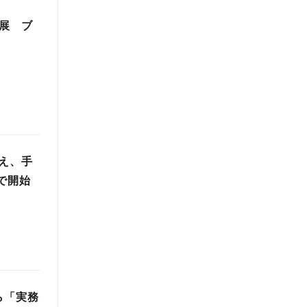
出展 ブ
え、手
座で開始
から「実務