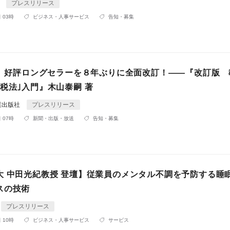
A
プレスリリース
 03時
ビジネス・人事サービス
告知・募集
発売】好評ロングセラーを８年ぶりに全面改訂！——『改訂版 
税法｣入門』木山泰嗣 著
業出版社
プレスリリース
 07時
新聞・出版・放送
告知・募集
大 中田光紀教授 登壇】従業員のメンタル不調を予防する睡
スの技術
プレスリリース
 10時
ビジネス・人事サービス
サービス