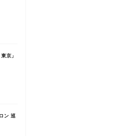
夏 東京」
ロン 巡