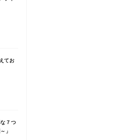
えてお
要な７つ
箋～」