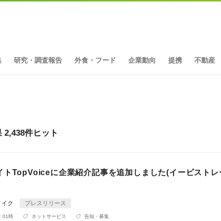
集
研究・調査報告
外食・フード
企業動向
提携
不動産
,438件ヒット
トTopVoiceに企業紹介記事を追加しました(イービスト
メイク
プレスリリース
 01時
ネットサービス
告知・募集