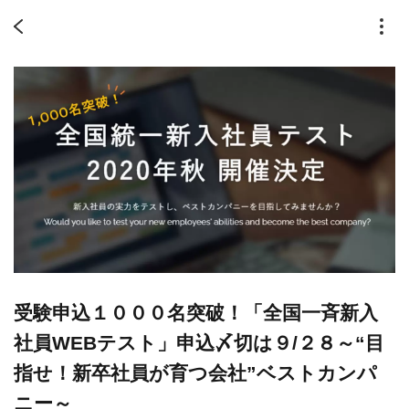
受験申込１０００名突破！「全国一斉新入
社員WEBテスト」申込〆切は９/２８～“目
指せ！新卒社員が育つ会社”ベストカンパ
ニー～