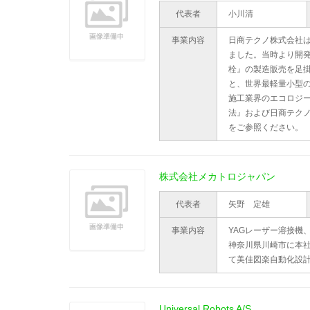
代表者
小川清
事業内容
日商テクノ株式会社は
ました。当時より開
栓』の製造販売を足
と、世界最軽量小型の
施工業界のエコロジ
法』および日商テクノ株式会社
をご参照ください。
株式会社メカトロジャパン
代表者
矢野 定雄
事業内容
YAGレーザー溶接機
神奈川県川崎市に本社
て美佳図楽自動化設
Universal Robots A/S