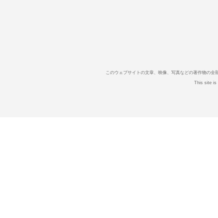
このウェブサイトの文章、映像、写真などの著作物の全
This site i