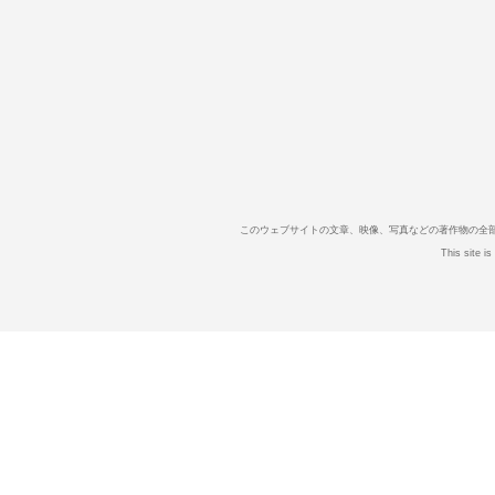
このウェブサイトの文章、映像、写真などの著作物の全
This site i