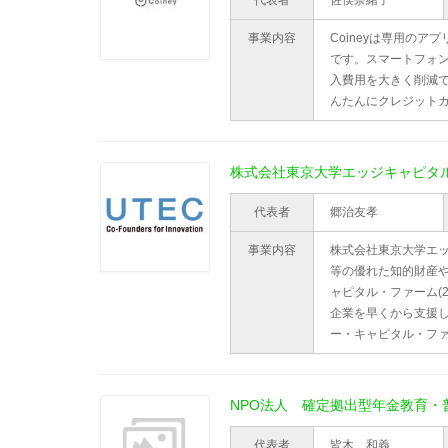
代表者
佐俣奈緒子
事業内容
Coineyは専用の
です。スマートフォ
入費用を大きく削減
んたんにクレジット
株式会社東京大学エッジキャピタル(
代表者
郷治友孝
事業内容
株式会社東京大学エッ
等の優れた知的財産
ャピタル・ファーム(
企業を早くから支援
ー・キャピタル・フ
NPO法人 確定拠出型年金教育・
代表者
皆木 和義