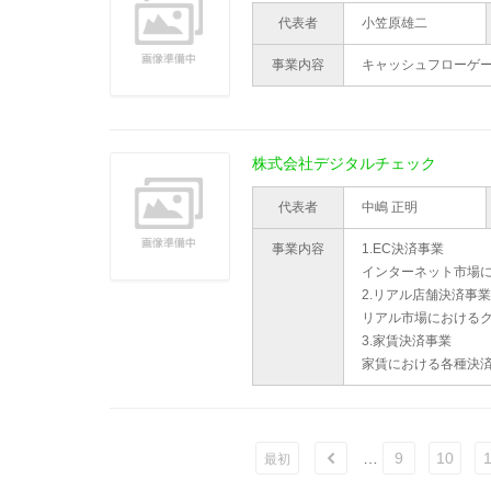
代表者
小笠原雄二
事業内容
キャッシュフローゲ
株式会社デジタルチェック
代表者
中嶋 正明
事業内容
1.EC決済事業
インターネット市場
2.リアル店舗決済事業
リアル市場における
3.家賃決済事業
家賃における各種決
…
9
10
1
ù
最初