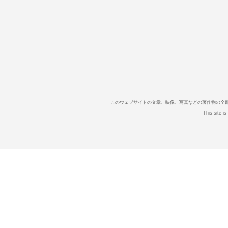
このウェブサイトの文章、映像、写真などの著作物の全
This site i