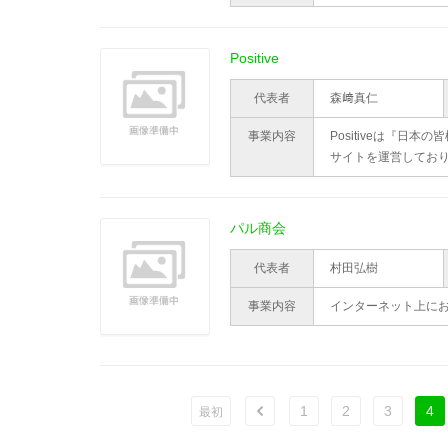
Positive
代表者
森﨑真仁
事業内容
Positiveは『日
サイトを運営してお
パル商会
代表者
村田弘樹
事業内容
インターネット上に
1
2
3
4
ù
最初