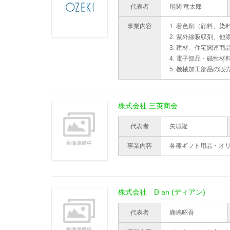
代表者
尾関 竜太郎
事業内容
1. 着色剤（顔料、染
2. 紫外線吸収剤、他
3. 建材、住宅関連商
4. 電子部品・磁性材
5. 機械加工部品の販
株式会社 三英商会
代表者
矢城隆
事業内容
各種ギフト用品・オ
株式会社 D an (ディアン)
代表者
鹿嶋昭吾