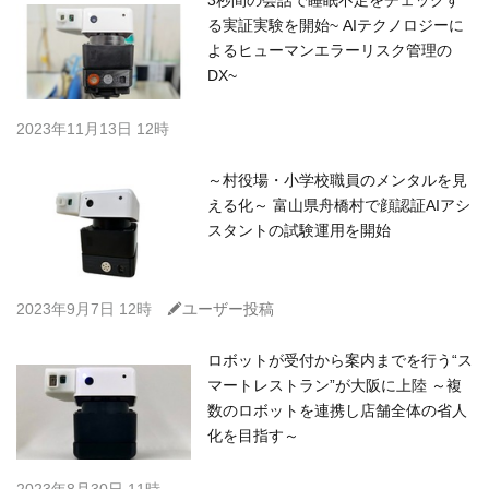
3秒間の会話で睡眠不足をチェックす
る実証実験を開始~ AIテクノロジーに
よるヒューマンエラーリスク管理の
DX~
2023年11月13日 12時
～村役場・小学校職員のメンタルを見
える化～ 富山県舟橋村で顔認証AIアシ
スタントの試験運用を開始
C
2023年9月7日 12時
ユーザー投稿
ロボットが受付から案内までを行う“ス
マートレストラン”が大阪に上陸 ～複
数のロボットを連携し店舗全体の省人
化を目指す～