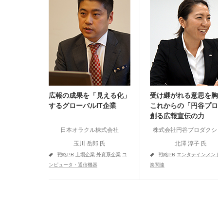
広報の成果を「見える化」
受け継がれる意思を胸
するグローバルIT企業
これからの「円谷プロ
創る広報宣伝の力
日本オラクル株式会社
株式会社円谷プロダクシ
玉川 岳郎 氏
北澤 淳子 氏
a
a
戦略PR
上場企業
外資系企業
コ
戦略PR
エンタテインメン
ンピュータ・通信機器
楽関連