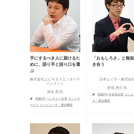
手にするべき人に届けるた
「おもしろさ」と無垢
めに、語り手と語り口を選
き合う
ぶ
株式会社ユビキタスエンターテ
日本エイサ－株式会
インメント
砂流 恵介 氏
清水 亮 氏
a
戦略PR
外資系企業
コンピ
a
戦略PR
ベンチャー企業
ネットサ
タ・通信機器
ービス
コンピュータ・通信機器