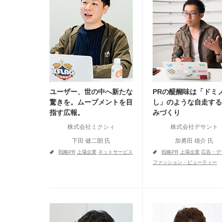
ユーザー、世の中へ新たな
PRの醍醐味は「ドミ
驚きを。ムーブメントを目
し」のような自走する
指す広報。
みづくり
株式会社ミクシィ
株式会社デサント
下田 健二朗 氏
加勇田 雄介 氏
a
a
戦略PR
上場企業
ネットサービス
戦略PR
上場企業
広告・デ
ファッション・ビューティー