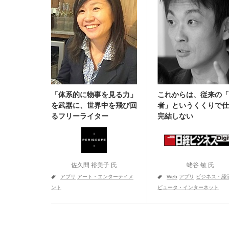
「体系的に物事を見る力」
これからは、従来の「
を武器に、世界中を飛び回
者」というくくりで仕
るフリーライター
完結しない
佐久間 裕美子 氏
蛯谷 敏 氏
a
a
アプリ
アート・エンターテイメ
Web
アプリ
ビジネス・経
ント
ピュータ・インターネット