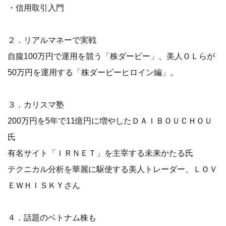
・信用取引入門
２．リアルマネーで実戦
自腹100万円で運用を競う「株ダービー」、美人ＯＬらが
50万円を運用する「株ダービーヒロイン編」。
３．カリスマ塾
200万円を5年で11億円に増やしたＤＡＩＢＯＵＣＨＯＵ
氏
有名サイト「ＩＲＮＥＴ」を主宰する未来かたる氏
テクニカル分析を華麗に駆使する美人トレーダー、ＬＯＶ
ＥＷＨＩＳＫＹさん
４．話題のベトナム株も