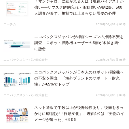
「マンジャロ」に惹かれる人は【現在バイアス】が
強い──サブスク解約忘れ・衝動買いが約2倍。500
人調査が映す、規制では止まらない需要の心理
コーチム
2026年06月09日 01時
エコバックスジャパンが梅雨シーズンの掃除不安を
調査 ロボット掃除機ユーザーの6割が水拭き衛生
に懸念
エコバックスジャパン株式会社
2026年06月03日 05時
エコバックスジャパンが日本人のロボット掃除機へ
の不安を調査 「海外ブランドのサポート・耐久
性」が65%でトップ
エコバックスジャパン株式会社
2026年06月03日 04時
ネット通販で半数以上が後悔経験あり。後悔をきっ
かけに6割超が「行動変化」、理由1位は「実物のイ
メージが違った」63.0％