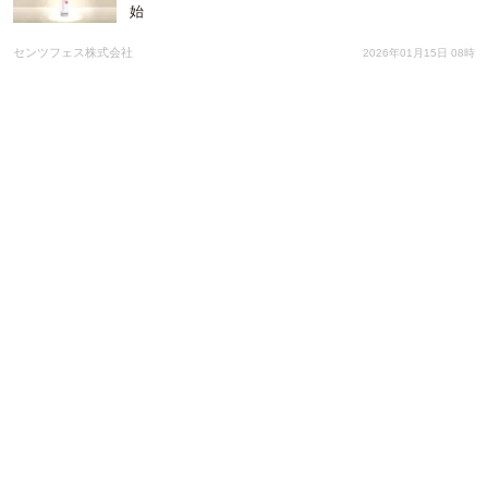
始
センツフェス株式会社
2026年01月15日 08時
起業家シェアハウス「x-garden桜台」にて起業家交
流会を開催！【外部参加歓迎】
株式会社彩ファクトリー
2026年01月03日 01時
2025年「置き配」利用率の伸びが鈍化。前年比１ポ
イント増の73%〜43%が「置き配に不安」と回答。
「荷物が盗まれる」懸念が７割〜
株式会社ナスタ
2025年12月26日 01時
自宅玄関トラブル経験者は44%、約7割が防犯カメ
ラ録画なしを後悔～住宅を狙う犯罪が増える中、置
き配をめぐる防犯不安が明らかに～
株式会社ナスタ
2025年12月25日 01時