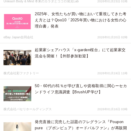
Unleash Body & Mind 本来のカラダとココロ発見Lab
2026年01月23日 01時
2025年、女性たちが買い物において重視してきた考
え方とは？Qoo10「2025年買い物における女性の心
理白書」発表
eBay Japan合同会社
2026年01月20日 02時
起業家シェアハウス「x-garden桜台」にて起業家交
流会を開催！【外部参加歓迎】
株式会社彩ファクトリー
2026年01月19日 11時
50・60代の81％が学び直しや資格取得に関心ーセカ
ンドライフ意識調査【BrushUP学び】
株式会社パセリホールディングス
2026年01月16日 03時
発売直後に完売した話題のフレグランス『Poupon
pure （プポンピュア）オードパルファン』が再販開