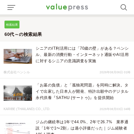
検索結果
60代～の検索結果
シニアのIT利活用には「70歳の壁」がある？ペンシ
ル、最新の消費行動・インターネット通販やAI活用
に対するシニアの意識調査を実施
株式会社ペンシル
2026年08月06日 01時
「お墓の負債」と「孤独死問題」を同時に解決。タ
イで出家した日本人が開発、特許出願中のデジタル
永代供養『SATHU (サートゥ)』を提供開始
KARIBE (THAILAND) CO., LTD.
2026年08月03日 04時
ジムの継続率は1年で44.0%、2年で26.7% 業界通
説「1年で1〜2割」は過小評価だった｜ジム経験者