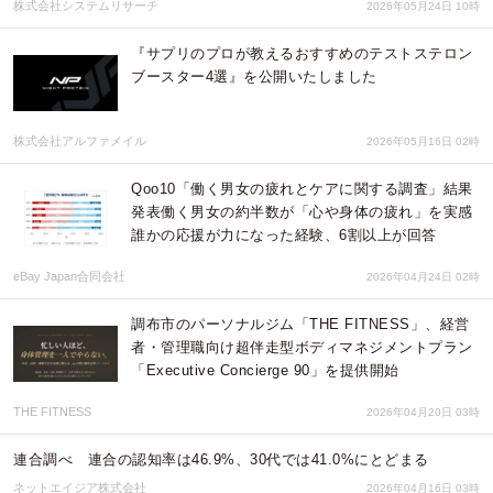
株式会社システムリサーチ
2026年05月24日 10時
『サプリのプロが教えるおすすめのテストステロン
ブースター4選』を公開いたしました
株式会社アルファメイル
2026年05月16日 02時
Qoo10「働く男女の疲れとケアに関する調査」結果
発表働く男女の約半数が「心や身体の疲れ」を実感
誰かの応援が力になった経験、6割以上が回答
eBay Japan合同会社
2026年04月24日 02時
調布市のパーソナルジム「THE FITNESS」、経営
者・管理職向け超伴走型ボディマネジメントプラン
「Executive Concierge 90」を提供開始
THE FITNESS
2026年04月20日 03時
連合調べ 連合の認知率は46.9%、30代では41.0%にとどまる
ネットエイジア株式会社
2026年04月16日 03時