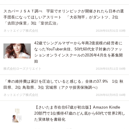
スカパーＪＳＡＴ調べ 宇宙でオリンピックが開催されたら日本の選
手団長になってほしいアスリート 「大谷翔平」がダントツ、2位
「吉田沙保里」3位「室伏広治」
ネットエイジア株式会社
2026年03月31日 03時
42歳でシングルマザーから年商2億規模の経営者に
なったYouTuber央佳、50代60代女子対象のファッ
ションオンラインスクールの2026年4月生を募集開
始
株式会社ローズクリエイト
2026年03月11日 04時
「車の維持費は家計を圧迫していると感じる」全体の37.9% 1位 秋
田県、2位 鳥取県、3位 宮城県（アクサ損害保険調べ）
ネットエイジア株式会社
2026年02月05日 04時
【さいたま市在住67歳が初出版】Amazon Kindle
20部門で1位獲得47歳のどん底から60代で世界2周し
た実体験を書籍化