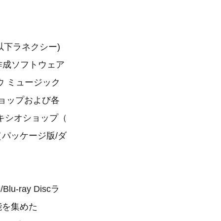
以下ラネクシー)
D作成ソフトウェア
ドナウ ミュージック
ショップおよび各
キシオショップ（
（パッケージ版/ダ
lu-ray Discラ
機能を集めた