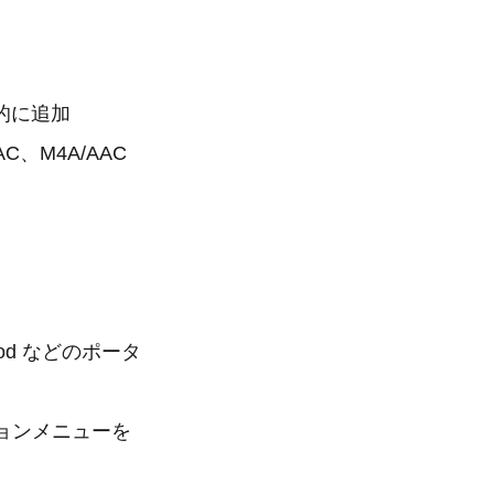
的に追加
LAC、M4A/AAC
od などのポータ
ションメニューを