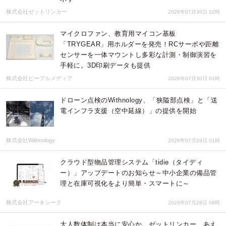
株式会社ゼットリンカー
2026年07月30日 22時
マイクロファン、教育用マイコン基板
「TRYGEAR」用ホルダーを発売！RCサーボや距離
センサーを一体マウントし多彩な計測・制御演習を
手軽に。3D印刷データも提供
株式会社ピープルメディア
2026年07月30日 01時
ドローン点検のWithnology、「狭隘部点検」と「送
電インフラ支援（空中延線）」の提供を開始
株式会社Withnology
2026年07月29日 01時
クラウド型物品管理システム「tidie（タイディ
ー）」アップデートのお知らせ～中小企業の備品管
理と在庫可視化をより簡単・スマートに～
株式会社アーキシーク
2026年07月28日 08時
大人数体制は本当に安心か。ゼットリンカー、あえ