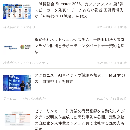
「AI博覧会 Summer 2026」カンファレンス 第2弾
スピーカーを発表！ チームみらい党首 安野貴博氏
が「AI時代のDX戦略」を解説
株式会社アイスマイリー
2026年08月03日 04時
株式会社ネットウエルシステム、一般財団法人東京
マラソン財団とサポーティングパートナー契約を締
結
株式会社ネットウエルシステム
2026年07月31日 03時
アクロニス、AIネイティブ戦略を加速し、MSP向け
の「自律型IT」を推進
アクロニス・ジャパン株式会社
2026年07月31日 02時
ゼットリンカー、卸売業の商品登録を自動化しAIが
タグ・説明文を生成した開発事例を公開。定型業務
の自動化を人件費とシステム費で比較する進め方も
示す