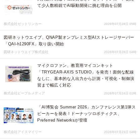
て少人数精鋭でAI駆動開発に挑む理由を公開
株式会社ゼットリンカー
2026年07月28日 05時
図研ネットウエイブ、QNAP製オンプレミス型AIストレージサーバー
「QAI-h1290FX」取り扱い開始
図研ネットウエイブ株式会社
2026年07月28日 04時
マイクロファン、教育用マイコンキット
「TRYGEAR-AXIS STUDIO」を発売！面倒な配線
なしに、基本的な入出力から計測・可視化・制御演
習まで幅広く対応
株式会社ピープルメディア
2026年07月24日 01時
「AI博覧会 Summer 2026」カンファレンス第1弾ス
ピーカーを発表！ドーナッツロボティクス、
Preferred Networksが登壇
株式会社アイスマイリー
2026年07月23日 04時