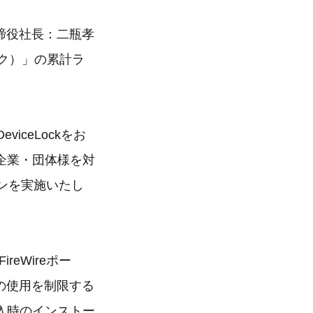
表取締役社長：二瓶孝
ック）」の累計ラ
ceLockをお
企業・団体様を対
ンを実施いたし
reWireポー
機器の使用を制限する
入時のインストー