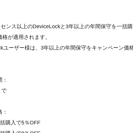
イセンス以上のDeviceLockと3年以上の年間保守を一
価格が適用されます。
eLockユーザー様は、3年以上の年間保守をキャンペーン
間：
まで
格：
括購入で5％OFF