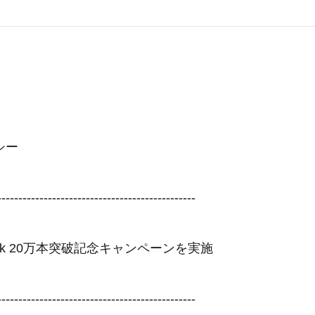
シー
-----------------------------------------------
eLock 20万本突破記念キャンペーンを実施
-----------------------------------------------