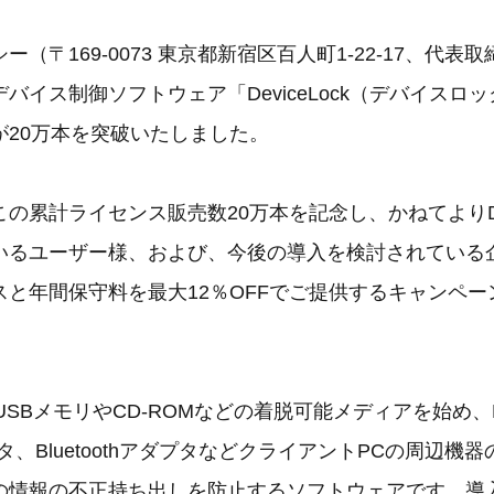
（〒169-0073 東京都新宿区百人町1-22-17、代
バイス制御ソフトウェア「DeviceLock（デバイスロ
が20万本を突破いたしました。
の累計ライセンス販売数20万本を記念し、かねてよりDevi
いるユーザー様、および、今後の導入を検討されている
スと年間保守料を最大12％OFFでご提供するキャンペー
kは、USBメモリやCD-ROMなどの着脱可能メディアを始め、Fi
プタ、BluetoothアダプタなどクライアントPCの周辺
の情報の不正持ち出しを防止するソフトウェアです。導