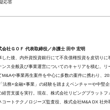
質疑応答
会社ＧＯＦ 代表取締役／弁護士 田中 宏明
事した後、内外資投資銀行にて不良債権投資を皮切りに
ナンス全般及び事業運営についてのキャリアを積む。リ
M&Aや事業再生案件を中心に多数の案件に携わり、20
、「法務×金融×事業」の経験を踏まえベンチャーや中堅
の経営支援を実行。現在、株式会社リビングプラットフ
コートテクノロジーズ監査役、株式会社M&A DX 社外