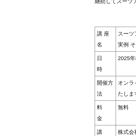
継続してスーツ
講 座
スーツ
名
実例 
日
2025
時
開催方
オンラ
法
たしま
料
無料
金
講
株式会