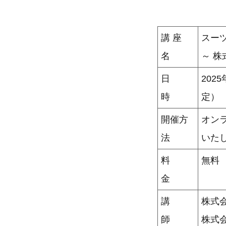
講 座
スー
名
～ 
日
202
時
定）
開催方
オン
法
いた
料
無料
金
講
株式会
師
株式会