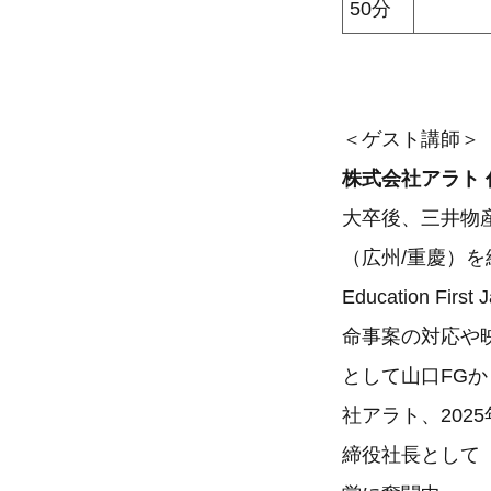
50分
＜ゲスト講師＞
株式会社アラト 
大卒後、三井物
（広州/重慶）を
Education
命事案の対応や
として山口FGか
社アラト、202
締役社長として