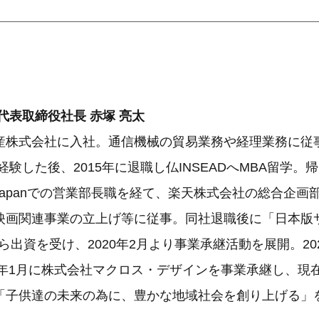
代表取締役社長 赤塚 亮太
産株式会社に入社。通信機械の貿易業務や経理業務に従
経験した後、2015年に退職し仏INSEADへMBA留学。帰
 First Japanでの営業部長職を経て、楽天株式会社の総合
映画関連事業の立上げ等に従事。同社退職後に「日本版
ら出資を受け、2020年2月より事業承継活動を展開。20
5年1月に株式会社マクロス・デザインを事業承継し、現
「子供達の未来の為に、豊かな地域社会を創り上げる」