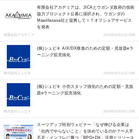
有限会社アカデミアは、JICAとウガンダ政府の技術
協力プロジェクト公募に採択され、ウガンダの
Maarifasasa社と提携してＩＴオフショアサービス
を発表
有限会社アカデミア
2026年02月17日 05時
(株)シュビキ AIX/DX推進のための定額・見放題eラ
ーニング拡充強化
株式会社シュビキ
2026年02月11日 23時
(株)シュビキ 小売スタッフ強化のための定額・見放
題eラーニング拡充強化
株式会社シュビキ
2026年02月03日 23時
スーツアップ特別ウェビナー「なぜ伸びる企業は
「社内でやらないこと」を決めているのか？〜人手
不足・インフレに勝つ「BPO×DX」活用とリソース