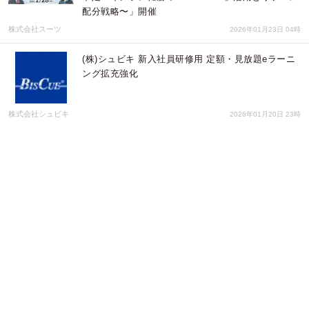
配分戦略〜」開催
株式会社スーツ
2026年01月23日 04時
(株)シュビキ 新入社員研修用 定額・見放題eラーニ
ング拡充強化
株式会社シュビキ
2026年01月20日 23時
Ottocast 年末年始 感謝セール開催 最大50％OFFで
車内エンタメをアップデート
OTTOCAST CORPORATION LIMITED
2025年12月30日 05時
「できなかった」を記録する新感覚タスク管理アプ
リ「ToDoL8er」をリリース
Amukin Design & Advisory
2025年12月21日 15時