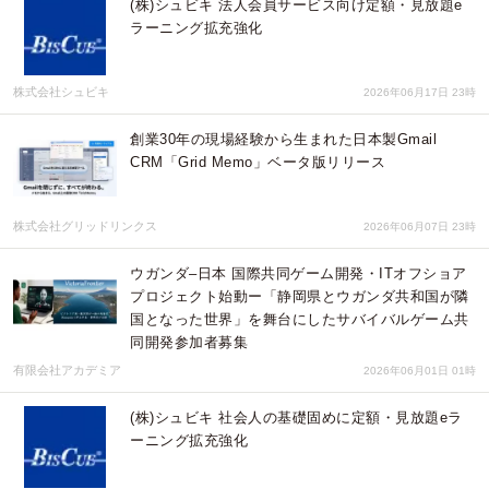
(株)シュビキ 法人会員サービス向け定額・見放題e
ラーニング拡充強化
株式会社シュビキ
2026年06月17日 23時
創業30年の現場経験から生まれた日本製Gmail
CRM「Grid Memo」ベータ版リリース
株式会社グリッドリンクス
2026年06月07日 23時
ウガンダ–日本 国際共同ゲーム開発・ITオフショア
プロジェクト始動ー「静岡県とウガンダ共和国が隣
国となった世界」を舞台にしたサバイバルゲーム共
同開発参加者募集
有限会社アカデミア
2026年06月01日 01時
(株)シュビキ 社会人の基礎固めに定額・見放題eラ
ーニング拡充強化