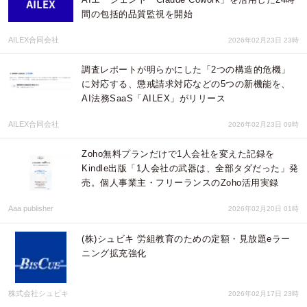
間の包括的品質監視を開始
AILEX合同会社
2026年02月23日 23時
調査レポートが明らかにした「2つの構造的危機」
に対応する、懲戒請求対応などの5つの新機能を、
AI法務SaaS「AILEX」がリリース
AILEX合同会社
2026年02月23日 09時
Zoho無料プランだけで1人会社を変えた記録を
Kindle出版「1人会社の武器は、全部タダだった」発
売。個人事業主・フリーランスのZoho活用実録
Aaa publisher
2026年02月20日 01時
(株)シュビキ 労組教育のための定額・見放題eラー
ニング拡充強化
株式会社シュビキ
2026年02月17日 23時